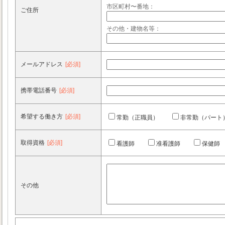
市区町村〜番地：
ご住所
その他・建物名等：
メールアドレス
[必須]
携帯電話番号
[必須]
希望する働き方
[必須]
常勤（正職員）
非常勤（パート
取得資格
[必須]
看護師
准看護師
保健師
その他