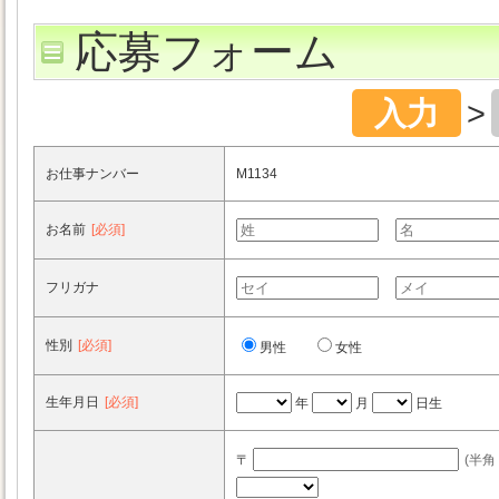
応募フォーム
入力
>
お仕事ナンバー
M1134
お名前
[必須]
フリガナ
性別
[必須]
男性
女性
生年月日
[必須]
年
月
日生
〒
(半角