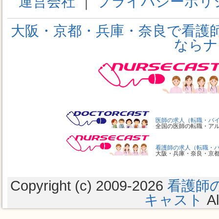
運営会社
す。
｜
プライバシーポリ
大阪・京都・兵庫・奈良で看護
【サービスの変更・停止】
ならナ
「ナースキャスト」はいかなる
更・停止をすることができます
者・その他の利用者・第三者に
任を負いません。
医師の求人（転職・バ
全国の医師の転職・ア
また「ナースキャスト」は、提
看護師の求人（転職・
なる保証も行っておらず、サー
大阪・兵庫・奈良・京
となり発生した損失や損害につ
Copyright (c) 2009
-2026
看護師
キャスト
Al
【責任の制約】