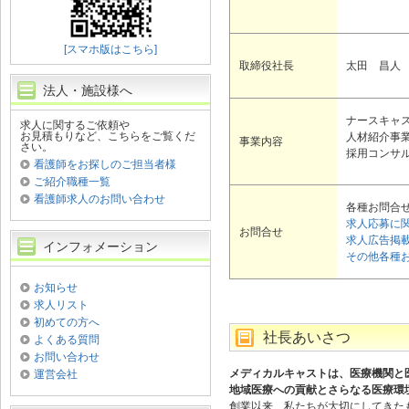
[スマホ版はこちら]
取締役社長
太田 昌人
法人・施設様へ
ナースキャ
求人に関するご依頼や
お見積もりなど、こちらをご覧くだ
人材紹介事
事業内容
さい。
採用コンサ
看護師をお探しのご担当者様
ご紹介職種一覧
看護師求人のお問い合わせ
各種お問合
求人応募に
お問合せ
求人広告掲
インフォメーション
その他各種
お知らせ
求人リスト
初めての方へ
社長あいさつ
よくある質問
お問い合わせ
メディカルキャストは、医療機関と
運営会社
地域医療への貢献とさらなる医療環
創業以来、私たちが大切にしてきた