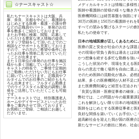
☆ナースキャスト☆
メディカルキャストは情報に多様性
医師や看護師の皆様の様々な働き方
医療機関様には経営基盤を強固にす
私たちナースキャストは大阪、兵
庫、奈良、京都を中心に、看護師を
30万の医師と150万の看護師それを
はじめとする医療・看護・介護分野
すべての望みを繋げるステージの創
などの正職員やパート、単発のお仕
事を数多くご紹介しております。
私たちの使命です。
またお手軽に検索、閲覧、応募して
いただける豊富な求人情報の提供、
日本の地域医療が正しくあるために
スタッフ登録をして頂いた上でのご
相談などサポートも充実しておりま
医療の質と安全が社会の大きな課題
すので、その方のご希望や条件に合
その現場が背負う責任は過去とは比
ったお仕事を簡単に見つけていただ
くことが出来ます。
かつ想像を絶する多忙な勤務を強い
また１日単位の単発のお仕事を施設
こうした状況の中、現場を支える医
様から多く頂戴しているのもナース
キャストの特長で、ご事情で定期的
自らの意志で働く場所を自由に選ぶ
にご勤務いただけない方にもお仕事
そのため医師の流動化が進み、必然
に就いていただけます。正職員やフ
ルタイムでのお仕事のご紹介ももち
結果、多くの医療機関が人材不足に
ろん出来ますし、フルタイム勤務ま
また医療費削減など経営を圧迫され
でのライフスタイル変化の調整に単
発をご活用していただくことも可能
「良質な医師・医療従事者の確保」
です。
弊社では、この問題が今の最重要課
ナースキャストでは、特別養護老人
ホームやデイサービスといったお仕
これを解決しない限り日本の地域医
事をご案内させて頂いております。
医師をはじめとする医療従事者と医
お気軽にご登録、ご相談にお越しく
ださいませ。
良好な関係を築いていくお手伝いこ
超高齢社会を迎えた我が国の医療介
新たなサービスの創出に努め、社会