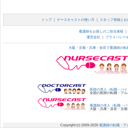
トップ
｜
ナースキャストの使い方
｜
スタッフ登録とお
看護師をお探しのご担当者様
運営会社
｜
プライバシー
大阪・京都・兵庫・奈良で看護師の転
医師の求人（転職・バイ
全国の医師の転職・アル
看護師の求人（転職・バ
大阪・兵庫・奈良・京都
Copyright (c) 2009
-2026
看護師の転職・ア