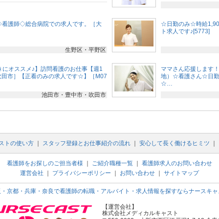
◇看護師◇総合病院での求人です。［大
☆日勤のみ☆時給1,
］
ト求人です♪[5773]
生野区・平野区
好きにオススメ♪】訪問看護のお仕事【週1
ママさん応援します！
吹田市］【正看のみの求人です☆】［M07
地）☆看護さん☆日
☆…
池田市・豊中市・吹田市
ストの使い方
｜
スタッフ登録とお仕事紹介の流れ
｜
安心して長く働けるヒミツ
｜
看護師をお探しのご担当者様
｜
ご紹介職種一覧
｜
看護師求人のお問い合わせ
運営会社
｜
プライバシーポリシー
｜
お問い合わせ
｜
サイトマップ
阪・京都・兵庫・奈良で看護師の転職・アルバイト・求人情報を探すならナースキャ
【運営会社】
株式会社メディカルキャスト