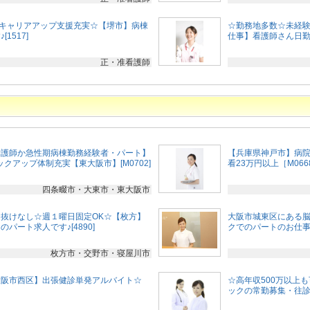
☆キャリアアップ支援充実☆【堺市】病棟
☆勤務地多数☆未経験
1517]
仕事】看護師さん日勤
正・准看護師
看護師か急性期病棟勤務経験者・パート】
【兵庫県神戸市】病院
クアップ体制充実【東大阪市】[M0702]
看23万円以上［M066
四条畷市・大東市・東大阪市
抜けなし☆週１曜日固定OK☆【枚方】
大阪市城東区にある
パート求人です♪[4890]
クでのパートのお仕事 [
枚方市・交野市・寝屋川市
大阪市西区】出張健診単発アルバイト☆
☆高年収500万以上
ックの常勤募集・往診同