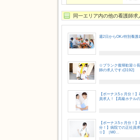
同一エリア内の他の看護師求
週2日からOK♪特別養
☆ブランク復帰歓迎☆
師の求人です♪[3192]
【ボーナス5ヶ月分！】
員求人！【高級ホテルのよ
【ボーナス5ヶ月分！】
分！】病院での正社員求
☆】［M0…