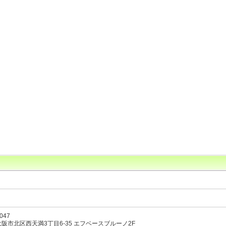
047
阪市北区西天満3丁目6-35 エフベースブルーノ2F