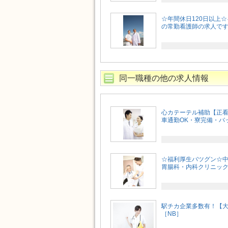
☆年間休日120日以上
の常勤看護師の求人です♪[
同一職種の他の求人情報
心カテーテル補助【正
車通勤OK・寮完備・バッ
☆福利厚生バツグン☆中
胃腸科・内科クリニックの
駅チカ企業多数有！【
［NB］