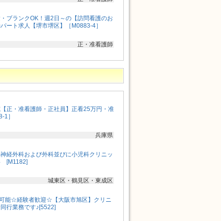
・ブランクOK！週2日～の【訪問看護のお
パート求人【堺市堺区】［M0883-4］
正・准看護師
【正・准看護師・正社員】正看25万円・准
8-1］
兵庫県
脳神経外科および外科並びに小児科クリニッ
M1182]
城東区・鶴見区・東成区
も可能☆経験者歓迎☆【大阪市旭区】クリニ
行業務です♪[5522]