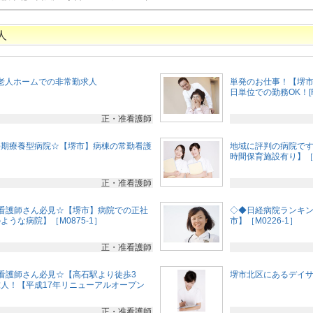
人
護老人ホームでの非常勤求人
単発のお仕事！【堺市
日単位での勤務OK！[F
正・准看護師
長期療養型病院☆【堺市】病棟の常勤看護
地域に評判の病院です
時間保育施設有り】［M
正・准看護師
看護師さん必見☆【堺市】病院での正社
◇◆日経病院ランキ
うな病院】［M0875-1］
市】［M0226-1］
正・准看護師
看護師さん必見☆【高石駅より徒歩3
堺市北区にあるデイサー
人！【平成17年リニューアルオープン
正・准看護師