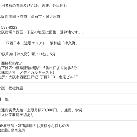
利用者様の看護及び介護、送迎、外出同行
大阪府南部 > 堺市・高石市・泉大津市
593-8323
大阪府堺市西区（下記の地図は面接・登録地です。）
１：JR西日本（近畿エリア）
阪和線
「津久野」
JR阪和線【津久野】駅より徒歩5分
☆面接登録地☆
地下鉄四つ橋線[肥後橋]駅 6番出口より徒歩3分
【株式会社 メディカルキャスト】
住所：大阪市西区江戸堀1丁目7-13 倉庵ビル3F
介護・福祉施設
日 他
交通費実費支給（上限月額20,000円）、雇用、労災
育児休業取得実績あり
●正看護師・准看護師のお資格をお持ちの方。
●普通自動車免許