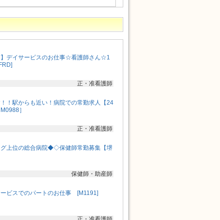
】デイサービスのお仕事☆看護師さん☆1
RD]
正・准看護師
！！駅からも近い！病院での常勤求人【24
0988］
正・准看護師
ング上位の総合病院◆◇保健師常勤募集【堺
保健師・助産師
ビスでのパートのお仕事 [M1191]
正・准看護師