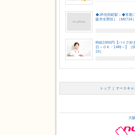
◆JR寺田町駅～◆常勤
阪市生野区］［M0734
no photo
時給1900円【バイク
日～ＯＫ・14時～】［
24］
トップ
｜
ナースキャ
大