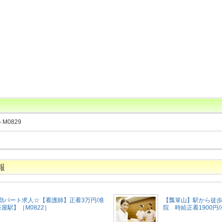
～M0829
報
勤パート求人☆【看護師】正看3万円/准
【瓢箪山】駅から徒歩
屋駅】［M0822］
院 時給正看1900円/