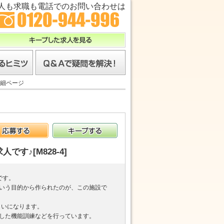
人も求職も電話でのお問い合わせは
キープした求人を見る
ツ
Ｑ＆Ａで疑問を解決！
細ページ
応募する
キープする
♪[M828-4]
です。
いう目的から作られたのが、この施設で
らいになります。
した機能訓練などを行っています。