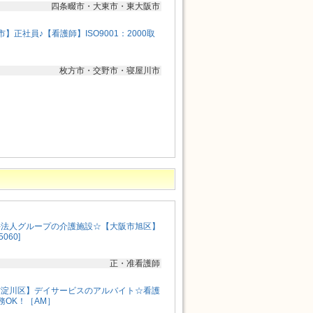
四条畷市・大東市・東大阪市
】正社員♪【看護師】ISO9001：2000取
枚方市・交野市・寝屋川市
手法人グループの介護施設☆【大阪市旭区】
060]
正・准看護師
市淀川区】デイサービスのアルバイト☆看護
務OK！［AM］