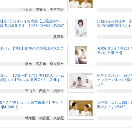
中央区・浪速区・天王寺区
徒歩3分のキレイな病院【正看護師の
日勤のみのお仕事！
者の募集です、月給34万円以上[M057
院での訪問看護のお仕
兵庫県
所あり☆【堺市】病棟の常勤看護師求人で
★駅徒歩1分！時給1
発のお仕事[MN]
堺市・高石市・泉大津市
手渡し！【大阪府門真市】有料老人ホーム
駅チカ徒歩3分！超大
師さん☆1日のみの勤務OK！［GHK］
センターです♪☆大阪
114］
守口市・門真市・摂津市
ほとんど無し☆【大阪市東成区】デイサ
☆中抜けなし☆週2～
1200-1]
勤求人です♪[5469]
城東区・鶴見区・東成区