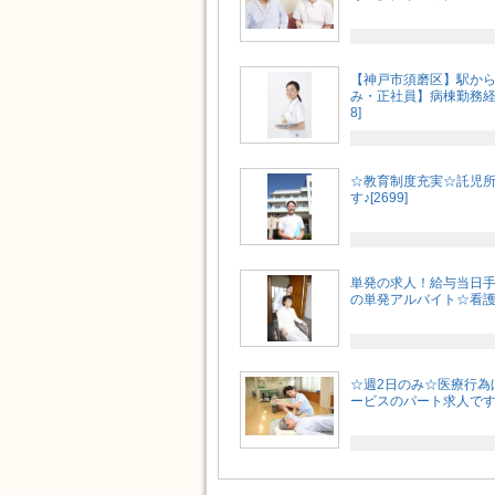
【神戸市須磨区】駅から
み・正社員】病棟勤務経験
8]
☆教育制度充実☆託児
す♪[2699]
単発の求人！給与当日
の単発アルバイト☆看護
☆週2日のみ☆医療行為
ービスのパート求人です♪[M