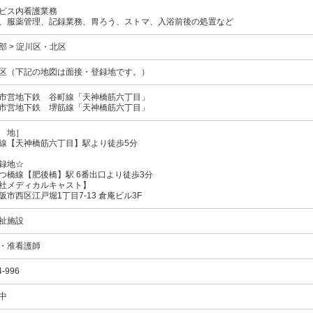
ビス内看護業務
、服薬管理、記録業務、胃ろう、ストマ、入浴前後の処置など
部 > 淀川区・北区
区（下記の地図は面接・登録地です。）
市営地下鉄
谷町線
「天神橋筋六丁目」
市営地下鉄
堺筋線
「天神橋筋六丁目」
 地］
線【天神橋筋六丁目】駅より徒歩5分
録地☆
つ橋線【肥後橋】駅 6番出口より徒歩3分
社メディカルキャスト】
阪市西区江戸堀1丁目7-13 倉庵ビル3F
祉施設
・准看護師
4-996
中