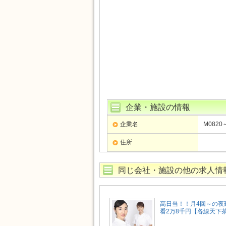
企業・施設の情報
企業名
M0820
住所
同じ会社・施設の他の求人情
高日当！！月4回～の夜
看2万8千円【各線天下茶