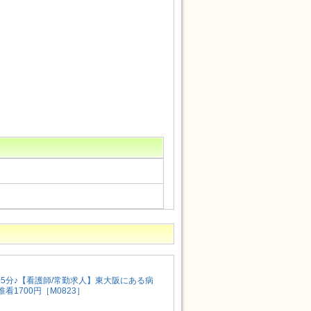
5分♪【看護師/常勤求人】東大阪にある病
准看1700円［M0823］