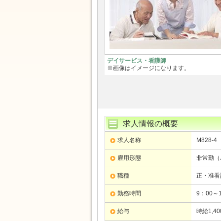
デイサービス・看護師
※画像はイメージになります。
求人情報の概要
求人名称
M828-4
雇用形態
非常勤（
職種
正・准看
勤務時間
9：00～
給与
時給1,4