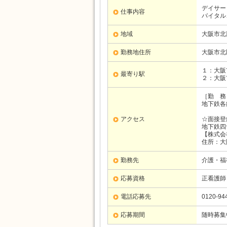
デイサー
仕事内容
バイタル
地域
大阪市北
勤務地住所
大阪市北
１：大阪
最寄り駅
２：大阪
［勤 務
地下鉄各
アクセス
☆面接登
地下鉄四
【株式会
住所：大
勤務先
介護・福
応募資格
正看護師
電話応募先
0120-94
応募期間
随時募集