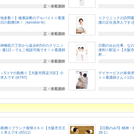
正・准看護師
務地多数！】健康診断のアルバイト☆看護
☆クリニックの訪問
の勤務OK！［kenshin-N］
護の正社員求人です♪[5
正・准看護師
神橋筋六丁目から徒歩約5分のクリニッ
日勤のみお仕事、な
・週1日～でもご相談可能です！☆看護師
便利☆駅近☆【大阪市
析…
正・准看護師
4～5コマの勤務☆【大阪市西淀川区】小
デイサービスの単発
です♪[4797]
ト☆看護師さん☆1日
正・准看護師
の勤務☆ブランク復帰ＯＫ☆【大阪市天王
【日勤のみ!!】精神・
求人です♪[5511]
39-1］