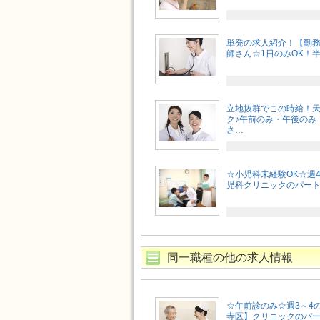
単発の求人紹介！【勤
師さん☆1日のみOK！半日
立地抜群でこの時給！天
ク♪午前のみ・午後のみ
さ…
☆小児科未経験OK☆週
児科クリニックのパート求人
同一職種の他の求人情報
☆午前診のみ☆週3～4
寺区】クリニックのパート