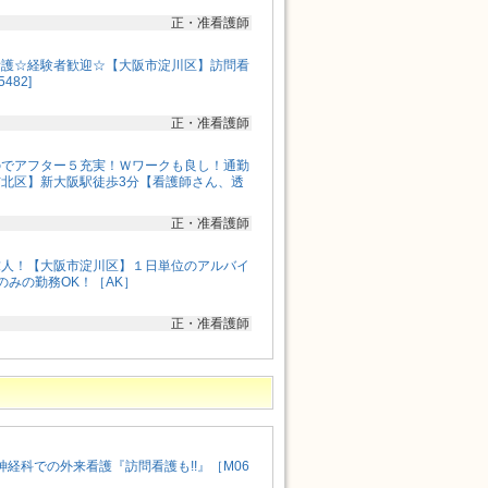
正・准看護師
看護☆経験者歓迎☆【大阪市淀川区】訪問看
482]
正・准看護師
のでアフター５充実！Ｗワークも良し！通勤
北区】新大阪駅徒歩3分【看護師さん、透
正・准看護師
求人！【大阪市淀川区】１日単位のアルバイ
のみの勤務OK！［AK］
正・准看護師
神経科での外来看護『訪問看護も!!』［M06