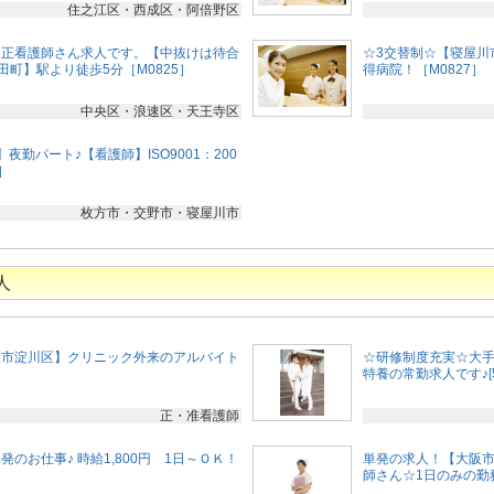
住之江区・西成区・阿倍野区
】正看護師さん求人です。【中抜けは待合
☆3交替制☆【寝屋川市
田町】駅より徒歩5分［M0825］
得病院！［M0827］
中央区・浪速区・天王寺区
夜勤パート♪【看護師】ISO9001：200
］
枚方市・交野市・寝屋川市
人
阪市淀川区】クリニック外来のアルバイト
☆研修制度充実☆大
］
特養の常勤求人です♪[5
正・准看護師
のお仕事♪ 時給1,800円 1日～ＯＫ！
単発の求人！【大阪
師さん☆1日のみの勤