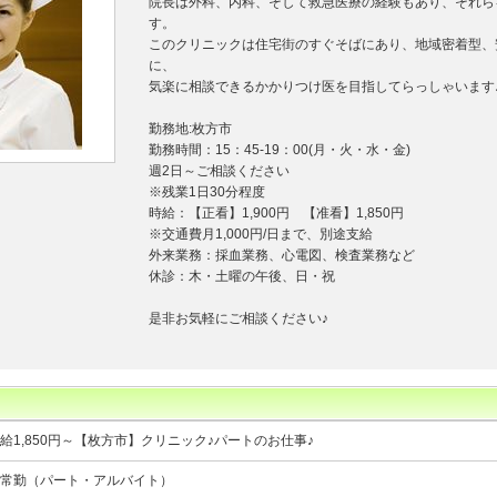
院長は外科、内科、そして救急医療の経験もあり、それら
す。
このクリニックは住宅街のすぐそばにあり、地域密着型、
に、
気楽に相談できるかかりつけ医を目指してらっしゃいます
勤務地:枚方市
勤務時間：15：45-19：00(月・火・水・金)
週2日～ご相談ください
※残業1日30分程度
時給：【正看】1,900円 【准看】1,850円
※交通費月1,000円/日まで、別途支給
外来業務：採血業務、心電図、検査業務など
休診：木・土曜の午後、日・祝
是非お気軽にご相談ください♪
給1,850円～【枚方市】クリニック♪パートのお仕事♪
常勤（パート・アルバイト）