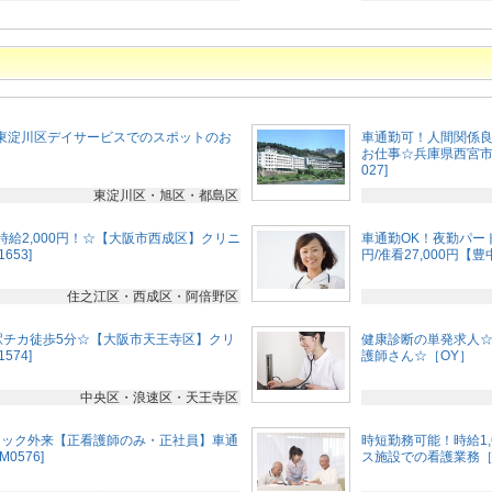
東淀川区デイサービスでのスポットのお
車通勤可！人間関係
お仕事☆兵庫県西宮市
027]
東淀川区・旭区・都島区
時給2,000円！☆【大阪市西成区】クリニ
車通勤OK！夜勤パート
653]
円/准看27,000円【豊
住之江区・西成区・阿倍野区
駅チカ徒歩5分☆【大阪市天王寺区】クリ
健康診断の単発求人
574]
護師さん☆［OY］
中央区・浪速区・天王寺区
ニック外来【正看護師のみ・正社員】車通
時短勤務可能！時給1
0576]
ス施設での看護業務［