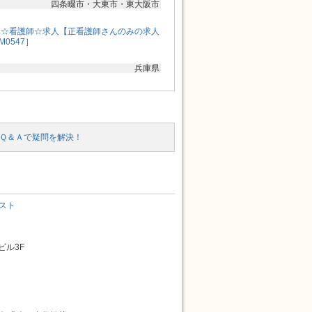
四条畷市・大東市・東大阪市
棟☆看護師☆求人【正看護師さんのみの求人
0547］
兵庫県
Ｑ＆Ａで疑問を解決！
スト
ビル3F