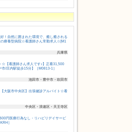
良好！自然に囲まれた環境で、癒し癒される
の療養型病院☆看護師さん常勤求人☆[M1
兵庫県
☆【看護師さん求人です♪】正看31,500
中市/庄内駅徒歩15分】［M0813-1］
池田市・豊中市・吹田市
☆【大阪市中央区】出張健診アルバイト☆看
中央区・浪速区・天王寺区
,600円医療行為なし・リハビリデイサービ
KRH］