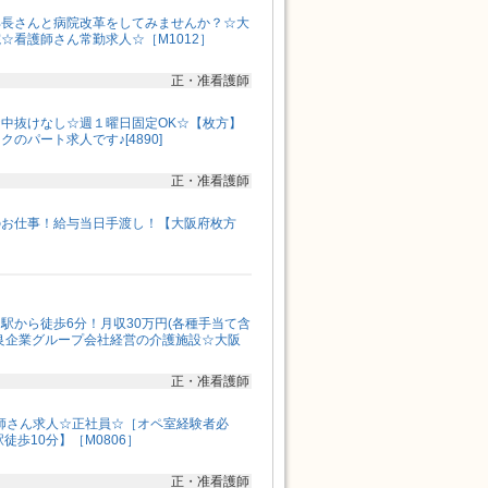
部長さんと病院改革をしてみませんか？☆大
☆看護師さん常勤求人☆［M1012］
正・准看護師
中抜けなし☆週１曜日固定OK☆【枚方】
のパート求人です♪[4890]
正・准看護師
のお仕事！給与当日手渡し！【大阪府枚方
駅から徒歩6分！月収30万円(各種手当て含
良企業グループ会社経営の介護施設☆大阪
正・准看護師
師さん求人☆正社員☆［オペ室経験者必
徒歩10分】［M0806］
正・准看護師