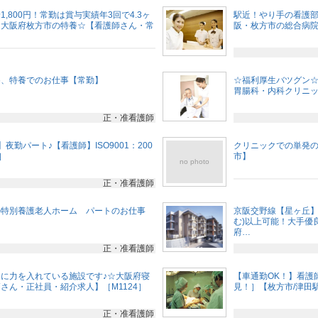
,800円！常勤は賞与実績年3回で4.3ヶ
駅近！やり手の看護
☆大阪府枚方市の特養☆【看護師さん・常
阪・枚方市の総合病院
め、特養でのお仕事【常勤】
☆福利厚生バツグン☆
胃腸科・内科クリニック
正・准看護師
夜勤パート♪【看護師】ISO9001：200
クリニックでの単発
］
市】
no photo
正・准看護師
の特別養護老人ホーム パートのお仕事
京阪交野線【星ヶ丘】
む)以上可能！大手優
府…
正・准看護師
に力を入れている施設です♪☆大阪府寝
【車通勤OK！】看護
さん・正社員・紹介求人】［M1124］
見！］【枚方市/津田駅
正・准看護師