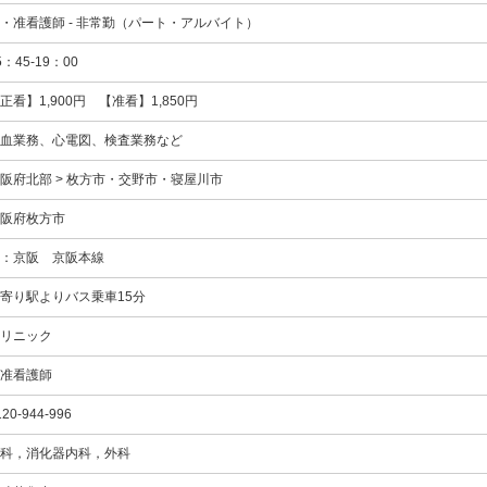
・准看護師 - 非常勤（パート・アルバイト）
5：45-19：00
正看】1,900円 【准看】1,850円
血業務、心電図、検査業務など
阪府北部 > 枚方市・交野市・寝屋川市
阪府枚方市
：京阪
京阪本線
寄り駅よりバス乗車15分
リニック
准看護師
120-944-996
科，消化器内科，外科