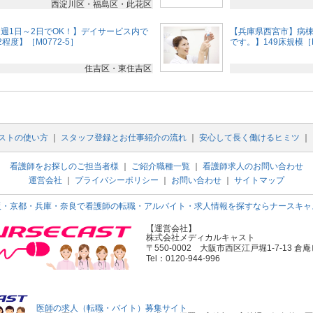
西淀川区・福島区・此花区
週1日～2日でOK！】デイサービス内で
【兵庫県西宮市】病
程度】［M0772-5］
です。】149床規模［M
住吉区・東住吉区
ストの使い方
｜
スタッフ登録とお仕事紹介の流れ
｜
安心して長く働けるヒミツ
｜
看護師をお探しのご担当者様
｜
ご紹介職種一覧
｜
看護師求人のお問い合わせ
運営会社
｜
プライバシーポリシー
｜
お問い合わせ
｜
サイトマップ
阪・京都・兵庫・奈良で看護師の転職・アルバイト・求人情報を探すならナースキャ
【運営会社】
株式会社メディカルキャスト
〒550-0002 大阪市西区江戸堀1-7-13 倉庵
Tel：0120-944-996
医師の求人（転職・バイト）募集サイト