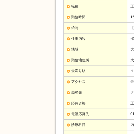
職種
正
勤務時間
1
給与
【
仕事内容
採
地域
大
勤務地住所
大
最寄り駅
１
アクセス
最
勤務先
ク
応募資格
正
電話応募先
0
診療科目
内