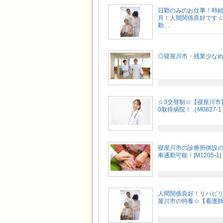
日勤のみのお仕事！時給1
月！人間関係良好です
勤…
◎寝屋川市・残業少な
☆3交替制☆【寝屋川市】
0取得病院！［M0827-1
寝屋川市の診療所併設
車通勤可能！[M1205-1]
人間関係良好！リハビリ
屋川市の特養☆【看護師