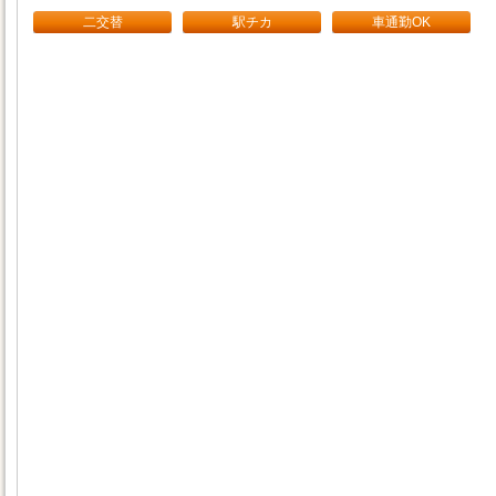
二交替
駅チカ
車通勤OK