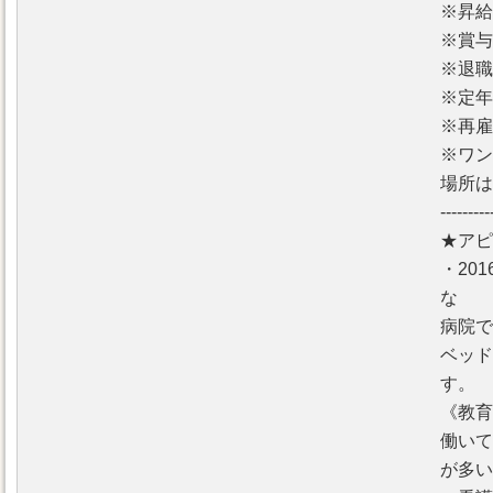
※昇給
※賞与
※退職
※定
※再雇
※ワン
場所は
--------
★アピ
・20
な
病院で
ベッド
す。
《教育
働いて
が多い