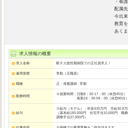
・看護
配属先
今出来
教育を
あくま
求人情報の概要
求人名称
駅チカ急性期病院での正社員求人！
雇用形態
常勤（正職員）
職種
正・准看護師 - 常勤
※就業時間：日勤8：30-17：00（休憩45分）
勤務時間
夜勤16：30-09：00（休憩90分
※給与（モデル）：年収435万円 月給30.9万
給与
（基本給185,000円 住宅手当10,000円 職務
調整手当37,000円）
仕事内容
※病棟での看護業務をご担当頂きます