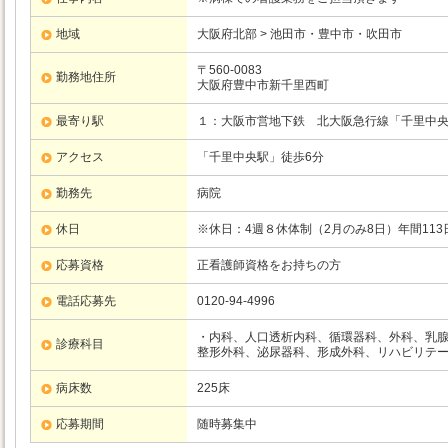
地域
大阪府北部 > 池田市・豊中市・吹田市
〒560-0083
勤務地住所
大阪府豊中市新千里西町
最寄り駅
１：大阪市営地下鉄
北大阪急行線
「千里中
アクセス
「千里中央駅」徒歩6分
勤務先
病院
休日
※休日：4週８休体制（2月のみ8日）年間113
応募資格
正看護師資格をお持ちの方
電話応募先
0120-94-4996
・内科、人口透析内科、循環器科、外科、乳
診療科目
整形外科、泌尿器科、形成外科、リハビリテ
病床数
225床
応募期間
随時募集中