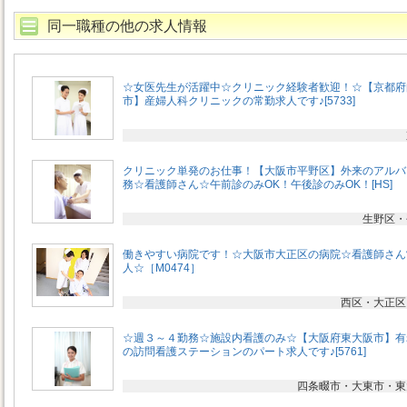
同一職種の他の求人情報
☆女医先生が活躍中☆クリニック経験者歓迎！☆【京都府
市】産婦人科クリニックの常勤求人です♪[5733]
クリニック単発のお仕事！【大阪市平野区】外来のアルバ
務☆看護師さん☆午前診のみOK！午後診のみOK！[HS]
生野区・
働きやすい病院です！☆大阪市大正区の病院☆看護師さん
人☆［M0474］
西区・大正区
☆週３～４勤務☆施設内看護のみ☆【大阪府東大阪市】有
の訪問看護ステーションのパート求人です♪[5761]
四条畷市・大東市・東