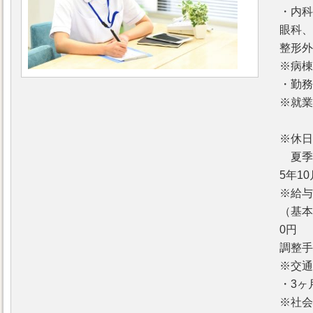
・内科
眼科、
整形外
※病棟
・勤務
※就業
夜勤
※休日
夏季休
5年1
※給与
（基本給
0円
調整手
※交通
・3ヶ
※社会