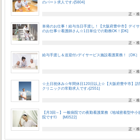
のパート求人です♪[5804]
正・准
単発のお仕事！給与当日手渡し！【大阪府豊中市】デイサ
のお仕事☆看護師さん☆1日単位での勤務OK！[DK]
正・准
給与手渡し＆送迎付♪デイサービス施設看護業務！［DK］
正・准
☆土日祝休み☆年間休日120日以上☆【大阪府豊中市】訪
クリニックの常勤求人です♪[2551]
正・准
【月3回～】一般病院での夜勤看護業務《地域密着型中小
院です!!》 [M0522]
正・准