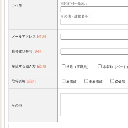
市区町村〜番地：
ご住所
その他・建物名等：
メールアドレス
[必須]
携帯電話番号
[必須]
希望する働き方
[必須]
常勤（正職員）
非常勤（パート
取得資格
[必須]
看護師
准看護師
保健師
その他