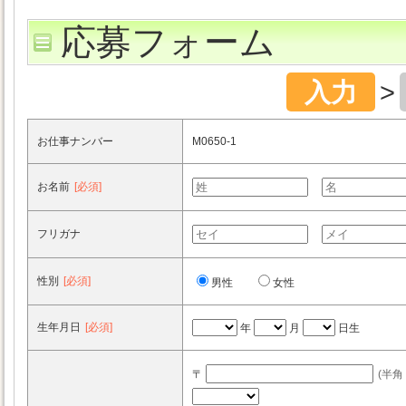
応募フォーム
入力
>
お仕事ナンバー
M0650-1
お名前
[必須]
フリガナ
性別
[必須]
男性
女性
生年月日
[必須]
年
月
日生
〒
(半角