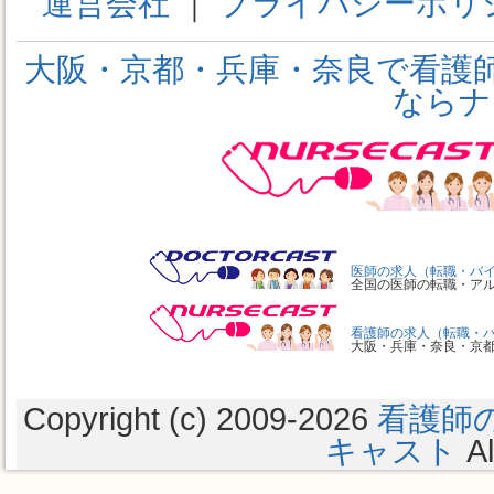
運営会社
す。
｜
プライバシーポリ
大阪・京都・兵庫・奈良で看護
【サービスの変更・停止】
ならナ
「ナースキャスト」はいかなる
更・停止をすることができます
者・その他の利用者・第三者に
任を負いません。
医師の求人（転職・バ
全国の医師の転職・ア
また「ナースキャスト」は、提
看護師の求人（転職・
なる保証も行っておらず、サー
大阪・兵庫・奈良・京
となり発生した損失や損害につ
Copyright (c) 2009
-2026
看護師
キャスト
Al
【責任の制約】