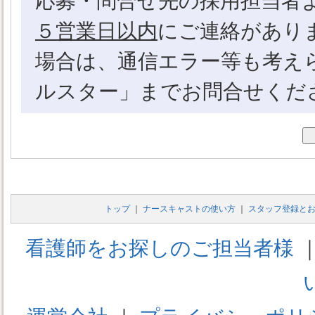
応募・問合せ先の採用担当者
インターネットサイト・モバイ
５営業日以内
にご連絡があり
サイトおよび、それに関連する
場合は、通信エラー等も考え
「ナースキャスト」をご利用に
ルスター」までお問合せくだ
入力した情報の内容について責
【利用規約の範囲】
本利用規約は、「ナースキャス
して適用されます。
トップ
｜
ナースキャストの使い方
｜
スタッフ登録と
看護師をお探しのご担当者様
【利用規約の変更】
本利用規約は、いかなる理由で