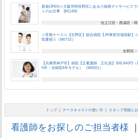
新規OPEN☆大阪市阿倍野区にある小規模デイサービスで
トのお仕事 [M1188]
住之江区・西成区・阿
☆常勤ナース☆【生野区】総合病院【JR東部市場前駅】
気重視☆［M0732］
生野区・
【兵庫県神戸市】病院【正看護師 正社員】309,940円（
5年・当病院4年モデル） ［M0601］
トップ
｜
ナースキャストの使い方
｜
スタッフ登録と
看護師をお探しのご担当者様