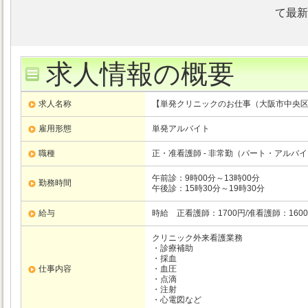
て最新
求人情報の概要
求人名称
【単発クリニックのお仕事（大阪市中央区:
雇用形態
単発アルバイト
職種
正・准看護師 - 非常勤（パート・アルバ
午前診：9時00分～13時00分
勤務時間
午後診：15時30分～19時30分
給与
時給 正看護師：1700円/准看護師：16
クリニック外来看護業務
・診療補助
・採血
仕事内容
・血圧
・点滴
・注射
・心電図など