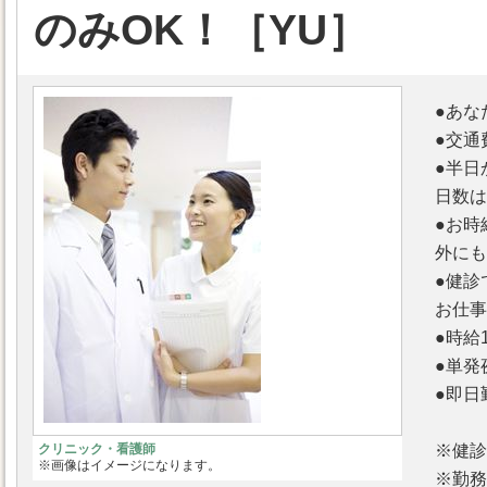
のみOK！［YU］
●あな
●交通
●半日
日数は
●お時
外にも
●健診
お仕事
●時給
●単発
●即日
※健診
クリニック・看護師
※画像はイメージになります。
※勤務