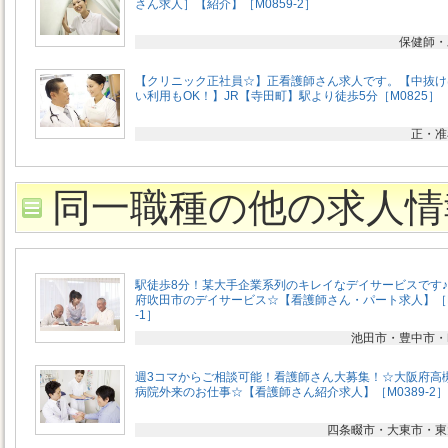
さん求人］【紹介】［M0859-2］
保健師・
【クリニック正社員☆】正看護師さん求人です。【中抜け
い利用もOK！】JR【寺田町】駅より徒歩5分［M0825］
正・准
同一職種の他の求人情
駅徒歩8分！某大手企業系列のキレイなデイサービスです
府吹田市のデイサービス☆【看護師さん・パート求人】［M
-1］
池田市・豊中市・
週3コマからご相談可能！看護師さん大募集！☆大阪府高
病院外来のお仕事☆【看護師さん紹介求人】［M0389-2］
四条畷市・大東市・東