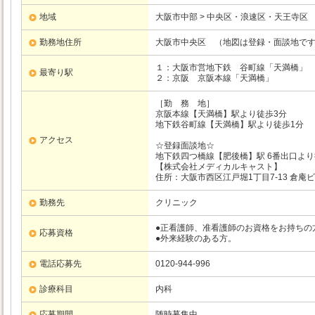
地域
大阪市中部 > 中央区・浪速区・天王寺区
勤務地住所
大阪市中央区 （地図は登録・面談地で
１：大阪市営地下鉄
谷町線
「天満橋」
最寄り駅
２：京阪
京阪本線
「天満橋」
［勤 務 地］
京阪本線【天満橋】駅より徒歩3分
地下鉄谷町線【天満橋】駅より徒歩1分
アクセス
☆登録面談地☆
地下鉄四つ橋線【肥後橋】駅 6番出口より
【株式会社メディカルキャスト】
住所：大阪市西区江戸堀1丁目7-13 倉庵ビ
勤務先
クリニック
●正看護師、准看護師のお資格をお持ちの
応募資格
●外来経験のある方。
電話応募先
0120-944-996
診療科目
内科
応募期間
随時募集中