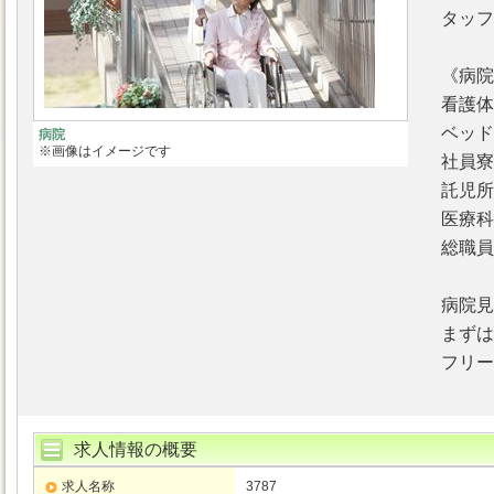
タッフ
《病院
看護体
ベッド
病院
※画像はイメージです
社員寮
託児所
医療科
総職員
病院見
まずは
フリーダ
求人情報の概要
求人名称
3787