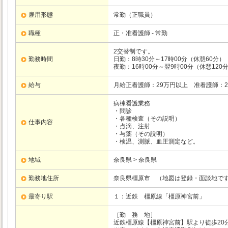
雇用形態
常勤（正職員）
職種
正・准看護師 - 常勤
2交替制です。
勤務時間
日勤：8時30分～17時00分（休憩60分）
夜勤：16時00分～翌9時00分（休憩120
給与
月給正看護師：29万円以上 准看護師：2
病棟看護業務
・問診
・各種検査（その説明）
仕事内容
・点滴、注射
・与薬（その説明）
・検温、測脈、血圧測定など。
地域
奈良県 > 奈良県
勤務地住所
奈良県橿原市 （地図は登録・面談地で
最寄り駅
１：近鉄
橿原線
「橿原神宮前」
［勤 務 地］
近鉄橿原線【橿原神宮前】駅より徒歩20