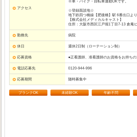
※車・バイク・自転車通勤OKです。
アクセス
☆登録面談地☆
地下鉄四つ橋線【肥後橋】駅 6番出口より
【株式会社メディカルキャスト】
住所：大阪市西区江戸堀1丁目7-13 倉庵ビ
勤務先
病院
休日
週休2日制（ローテーション制）
応募資格
●正看護師、准看護師のお資格をお持ちの
電話応募先
0120-944-996
応募期間
随時募集中
ブランクOK
未経験OK
年齢不問