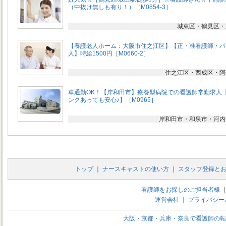
（中抜け無しも有り！）［M0854-3］
城東区・鶴見区・
【養護老人ホーム：大阪市住之江区】【正・准看護師・パ
人】時給1500円［M0660-2］
住之江区・西成区・阿
車通勤OK！【岸和田市】療養型病院での看護師常勤求人
ンクあっても安心♪】［M0965］
岸和田市・和泉市・河内
トップ
｜
ナースキャストの使い方
｜
スタッフ登録と
看護師をお探しのご担当者様
運営会社
｜
プライバシー
大阪・京都・兵庫・奈良で看護師の転