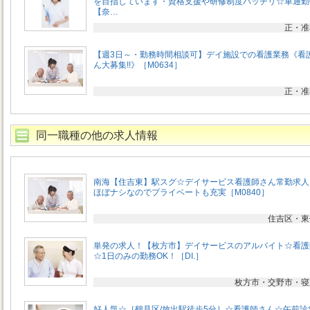
を目指しています・資格支援や研修制度バッチリ☆車通勤
【奈…
正・准
【週3日～・勤務時間相談可】デイ施設での看護業務《看
ん大募集!!》［M0634］
正・准
同一職種の他の求人情報
南海【住吉東】駅スグ☆デイサービス看護師さん常勤求人
ほぼナシなのでプライベートも充実［M0840］
住吉区・東
単発の求人！【枚方市】デイサービスのアルバイト☆看護
☆1日のみの勤務OK！［DI.］
枚方市・交野市・寝
好人気☆［鶴見区/放出駅徒歩5分］☆看護師さん☆午前診