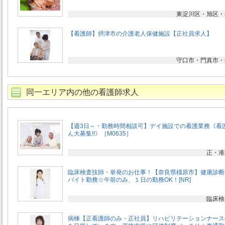
東淀川区・旭区・
【看護師】摂津市の介護老人保健施設【正社員求人】
守口市・門真市・
同一エリア内の他の看護師求人
【週3日～・勤務時間相談可】デイ施設での看護業務《看
ん大募集!!》［M0635］
正・准
臨床検査技師・単発のお仕事！【奈良県橿原市】健康診断
バイト勤務☆午前のみ、１日の勤務OK！[NR]
臨床検
病棟【正看護師のみ・正社員】リハビリテーションナース