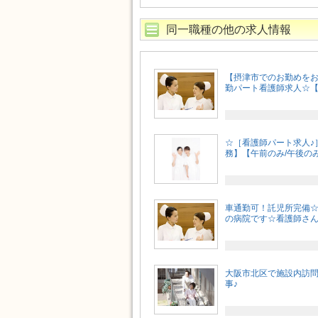
同一職種の他の求人情報
【摂津市でのお勤めをお
勤パート看護師求人☆【阪
☆［看護師パート求人♪
務】【午前のみ/午後のみO
車通勤可！託児所完備
の病院です☆看護師さん
大阪市北区で施設内訪
事♪