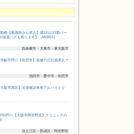
勤務【看護師さん求人】週3日の日勤パー
分/送迎バスも有ります】［M0803］
四条畷市・大東市・東大阪市
☆年齢不問☆【吹田市】老健の正社員求人で
池田市・豊中市・吹田市
【大阪市西区】出張健診単発アルバイト☆
,700円☆【大阪市阿倍野区】クリニックの
]
住之江区・西成区・阿倍野区