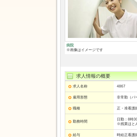
病院
※画像はイメージです
求人情報の概要
求人名称
4867
雇用形態
非常勤（パ
職種
正・准看護師
日勤：8時3
勤務時間
※残業ほと
給与
時給正看護師