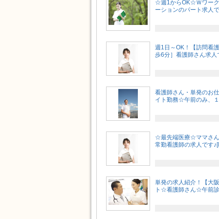
☆週1からOK☆Ｗワー
ーションのパート求人です♪
週1日～OK！【訪問看護
歩6分］看護師さん求人で
看護師さん・単発のお
イト勤務☆午前のみ、１日
☆最先端医療☆ママさ
常勤看護師の求人です♪[M6
単発の求人紹介！【大
ト☆看護師さん☆午前診