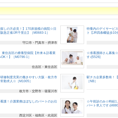
探しの方必見！】170床規模の病院☆日
特養内のデイサービス
急正雀/JR千里丘】［M0683-1］
ト【JR四条畷徒歩10
守口市・門真市・摂津市
］東住吉区の療養型病院【外来＆訪看業
☆准看護師さん募集
K！】［M0796-1］
す♪[5526]
住吉区・東住吉区
☆研修制度充実の働きやすい大阪・枚方市
駅チカ企業多数有！
常勤求人☆［M1005］
［NB］
枚方市・交野市・寝屋川市
問看護！介護業務ほぼなしのパートのお仕
☆午前診のみ☆時給1
パート求人です♪[4880
西淀川区・福島区・此花区