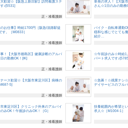
ク大歓迎☆【阪急上新庄駅】訪問看護ステ
単発の求人！【大阪
[5531]
さん☆1日のみの勤務O
正・准看護師
のお仕事】時給1700円［阪急/淡路駅徒
バイク・自転車通勤O
す。［M0833］
穏和な感じでとても働
紹介…
正・准看護師
仕事！【大阪市都島区】健康診断のアルバ
☆午前診のみ☆時給1
の勤務OK！[IK]
パート求人です♪[5785
正・准看護師
んナース歓迎☆【大阪市東淀川区】病棟の
☆急募！☆残業ナシ
87-5]
デイサービスのフルパー
正・准看護師
阪市東淀川区】クリニック外来のアルバイ
扶養範囲内が希望と
のみOK！午後診のみOK！［G］
求人☆［M1004-1］
正・准看護師