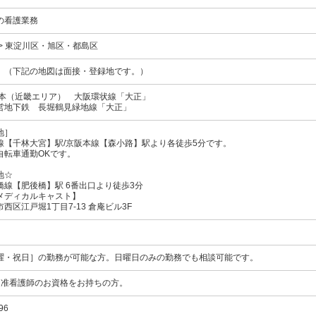
の看護業務
> 東淀川区・旭区・都島区
 （下記の地図は面接・登録地です。）
日本（近畿エリア）
大阪環状線
「大正」
営地下鉄
長堀鶴見緑地線
「大正」
地］
線【千林大宮】駅/京阪本線【森小路】駅より各徒歩5分です。
自転車通勤OKです。
地☆
橋線【肥後橋】駅 6番出口より徒歩3分
メディカルキャスト】
西区江戸堀1丁目7-13 倉庵ビル3F
曜・祝日］の勤務が可能な方。日曜日のみの勤務でも相談可能です。
、准看護師のお資格をお持ちの方。
96