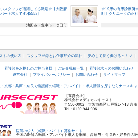
若いスタッフが活躍してる職場☆【大阪府
☆19床の有床診療所
ート求人です♪[5552]
町】クリニックの正社員
池田市・豊中市・吹田市
ストの使い方
｜
スタッフ登録とお仕事紹介の流れ
｜
安心して長く働けるヒミツ
｜
看護師をお探しのご担当者様
｜
ご紹介職種一覧
｜
看護師求人のお問い合わせ
運営会社
｜
プライバシーポリシー
｜
お問い合わせ
｜
サイトマップ
阪・京都・兵庫・奈良で看護師の転職・アルバイト・求人情報を探すならナースキャ
【運営会社】
株式会社メディカルキャスト
〒550-0002 大阪市西区江戸堀1-7-13 倉庵
Tel：0120-944-996
医師の求人（転職・バイト）募集サイト
全国の医師の転職・アルバイト求人を網羅、高給与・高待遇・好条件の医