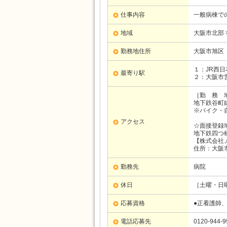
仕事内容
一般病棟で
地域
大阪市北部 
勤務地住所
大阪市旭区
１：JR西
最寄り駅
２：大阪市
［勤 務 
地下鉄谷町
※バイク・
アクセス
☆面接登録
地下鉄四つ
【株式会社
住所：大阪市
勤務先
病院
休日
［土曜・日
応募資格
●正看護師
電話応募先
0120-944-9