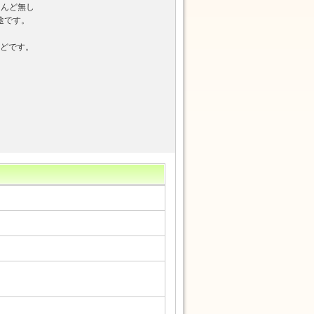
とんど無し
途です。
んどです。