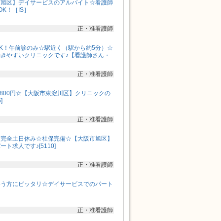
市旭区】デイサービスのアルバイト☆看護師
K！［IS］
正・准看護師
K！午前診のみ☆駅近く（駅から約5分）☆
きやすいクリニックです♪【看護師さん・
正・准看護師
,800円☆【大阪市東淀川区】クリニックの
]
正・准看護師
☆完全土日休み☆社保完備☆【大阪市旭区】
ト求人です♪[5110]
正・准看護師
いう方にピッタリ☆デイサービスでのパート
正・准看護師