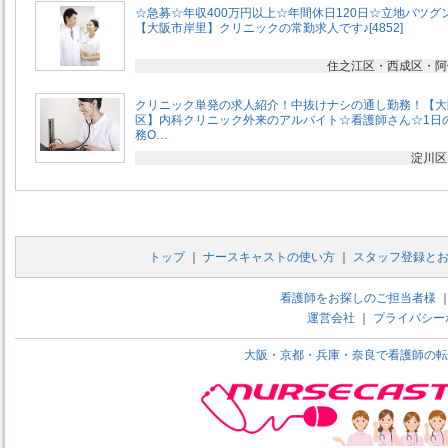
☆急募☆年収400万円以上☆年間休日120日☆立地バツグ
【大阪市岸里】クリニックの常勤求人です♪[4852]
住之江区・西成区・阿
クリニック単発の求人紹介！中抜けナシの通し勤務！【大
区】内科クリニック外来のアルバイト☆看護師さん☆1日
務O…
淀川区
トップ
｜
ナースキャストの使い方
｜
スタッフ登録と
看護師をお探しのご担当者様
運営会社
｜
プライバシー
大阪・京都・兵庫・奈良で看護師の転