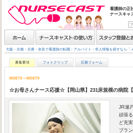
看護師の正
ナースキャ
ナースキャスト
ホーム
ナースキャストの使い方
スタッフ登録とお仕事
大阪・京都・兵庫・奈良で看護師の転職・アルバイト・求人情報を探すなら「
募集要項
フォトクリップ
応募フォーム
M0870～M0879
☆お母さんナース応援☆【岡山県】231床規模の病院【
JR瀬
頑張る
ど充実
ブラン