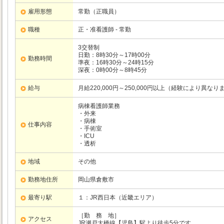
雇用形態
常勤（正職員）
職種
正・准看護師 - 常勤
3交替制
日勤：8時30分～17時00分
勤務時間
準夜：16時30分～24時15分
深夜：0時00分～8時45分
給与
月給220,000円～250,000円以上（経験により
病棟看護師業務
・外来
・病棟
仕事内容
・手術室
・ICU
・透析
地域
その他
勤務地住所
岡山県倉敷市
最寄り駅
１：JR西日本（近畿エリア）
［勤 務 地］
アクセス
JR瀬戸大橋線【児島】駅より徒歩5分です。