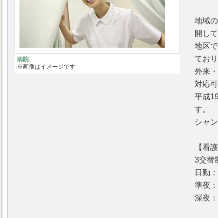
地域の
開して
地区で
ており
病院
※画像はイメージです
外来・
対応可
平成1
す。
シャン
【看護
3交替
日勤：
準夜：
深夜：