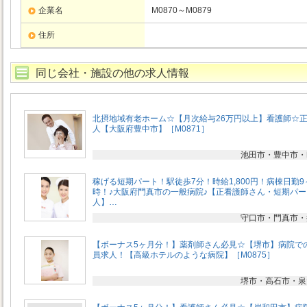
企業名
M0870～M0879
住所
同じ会社・施設の他の求人情報
北摂地域有老ホーム☆【月次給与26万円以上】看護師☆
人【大阪府豊中市】［M0871］
池田市・豊中市・
稼げる短期パート！駅徒歩7分！時給1,800円！病棟日勤9
時！♪大阪府門真市の一般病院♪【正看護師さん・短期パー
人】…
守口市・門真市・
【ボーナス5ヶ月分！】薬剤師さん必見☆【堺市】病院で
員求人！【高級ホテルのような病院】［M0875］
堺市・高石市・泉