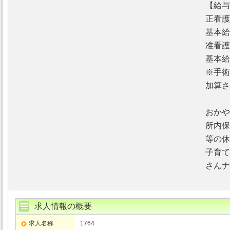
【給与
正看護
基本給1
准看護
基本給1
※手術
加算さ
おかや
所内保
等の休
子育て
さんナ
求人情報の概要
求人名称
1764