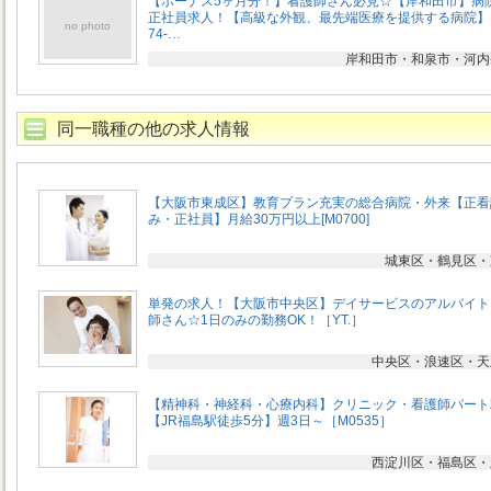
【ボーナス5ヶ月分！】看護師さん必見☆【岸和田市】病
正社員求人！【高級な外観、最先端医療を提供する病院】
no photo
74-…
岸和田市・和泉市・河内
同一職種の他の求人情報
【大阪市東成区】教育プラン充実の総合病院・外来【正看
み・正社員】月給30万円以上[M0700]
城東区・鶴見区・
単発の求人！【大阪市中央区】デイサービスのアルバイト
師さん☆1日のみの勤務OK！［YT.］
中央区・浪速区・天
【精神科・神経科・心療内科】クリニック・看護師パート
【JR福島駅徒歩5分】週3日～［M0535］
西淀川区・福島区・