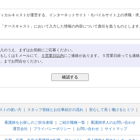
ディカルキャストが運営する、インターネットサイト・モバイルサイト上の求職・求
は「ナースキャスト」において入力した情報の内容について責任を負うものとします
入のうえ、まずはお気軽にご応募ください。
提供するすべてのサービスに対して適用されます。
もしくはＥメールにて、
５営業日以内
にご連絡があります。 ５営業日経っても連
」までお問合せください。
なしに変更することがあります。
も、通知なしにサービスの変更・停止をすることができます。サービスの変更・停止
の責任を負いません。
サービスの品質についてはいかなる保証も行っておらず、サービスの停止、欠陥およ
ストの使い方
｜
スタッフ登録とお仕事紹介の流れ
｜
安心して長く働けるヒミツ
｜
看護師をお探しのご担当者様
｜
ご紹介職種一覧
｜
看護師求人のお問い合わせ
運営会社
｜
プライバシーポリシー
｜
お問い合わせ
｜
サイトマップ
、または誤った使用に対しては一切責任を負いません。「ナースキャスト」のご利用