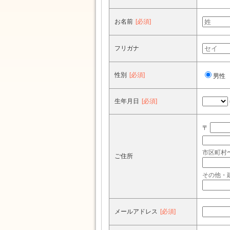
お名前
[必須]
フリガナ
性別
[必須]
男性
生年月日
[必須]
〒
市区町村
ご住所
その他・
メールアドレス
[必須]