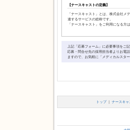
【ナースキャストの定義】
「ナースキャスト」とは、株式会社メ
連するサービスの総称です。
「ナースキャスト」をご利用になる方
【利用規約の範囲】
上記「応募フォーム」に必要事項をご記
本利用規約は、「ナースキャスト」が
応募・問合せ先の採用担当者よりお電話
ますので、お気軽に「メディカルスター
【利用規約の変更】
本利用規約は、いかなる理由でも通知
【サービスの変更・停止】
「ナースキャスト」はいかなる理由で
に対して、「ナースキャスト」は一切
また「ナースキャスト」は、提供する
トップ
｜
ナースキャ
害について一切責任を負いません。
【責任の制約】
「ナースキャスト」はサービスの使用