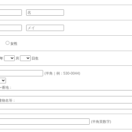
女性
年
月
日生
(半角｜例：530-0044)
〜番地：
建物名等：
(半角英数字)