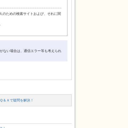
人のための検索サイトおよび、それに関
。
絡がない場合は、通信エラー等も考えられ
に関し利用者・その他の利用者・第三者
びそれらが原因となり発生した損失や損
Ｑ＆Ａで疑問を解決！
によって生じたソフトウェア、ハードウ