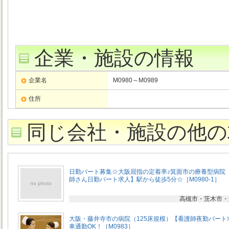
企業・施設の情報
企業名
M0980～M0989
住所
同じ会社・施設の他の
日勤パート募集☆大阪屈指の定着率♪箕面市の療養型病院
師さん日勤パート求人】駅から徒歩5分☆［M0980-1］
no photo
高槻市・茨木市・
大阪・藤井寺市の病院（125床規模）【看護師夜勤パート
車通勤OK！［M0983］