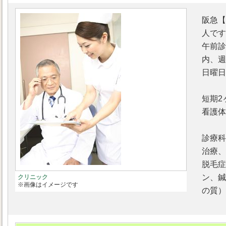
阪急【
人です
午前診
内、週
日曜日
短期2
看護体
診療科
治療、
脱毛症
ン、鍼
クリニック
※画像はイメージです
の質）