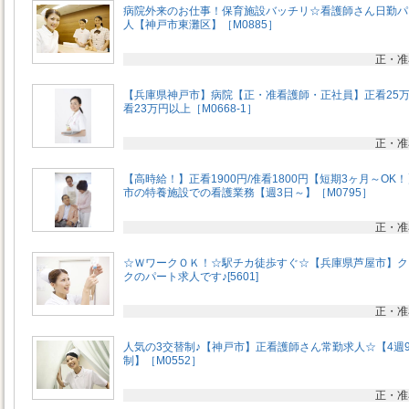
病院外来のお仕事！保育施設バッチリ☆看護師さん日勤パ
人【神戸市東灘区】［M0885］
正・准
【兵庫県神戸市】病院【正・准看護師・正社員】正看25
看23万円以上［M0668-1］
正・准
【高時給！】正看1900円/准看1800円【短期3ヶ月～OK
市の特養施設での看護業務【週3日～】［M0795］
正・准
☆ＷワークＯＫ！☆駅チカ徒歩すぐ☆【兵庫県芦屋市】ク
クのパート求人です♪[5601]
正・准
人気の3交替制♪【神戸市】正看護師さん常勤求人☆【4週
制】［M0552］
正・准