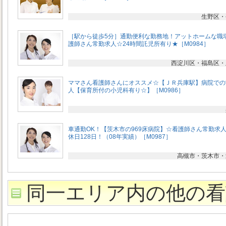
生野区・
［駅から徒歩5分］通勤便利な勤務地！アットホームな職
護師さん常勤求人☆24時間託児所有り★［M0984］
西淀川区・福島区・
ママさん看護師さんにオススメ☆【ＪＲ兵庫駅】病院での
人【保育所付の小児科有り☆】［M0986］
車通勤OK！【茨木市の969床病院】☆看護師さん常勤求
休日128日！（08年実績）［M0987］
高槻市・茨木市・
同一エリア内の他の看