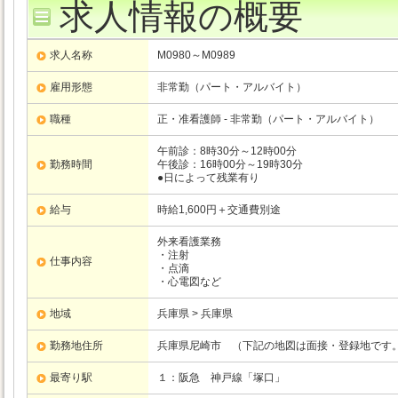
求人情報の概要
求人名称
M0980～M0989
雇用形態
非常勤（パート・アルバイト）
職種
正・准看護師 - 非常勤（パート・アルバイト）
午前診：8時30分～12時00分
勤務時間
午後診：16時00分～19時30分
●日によって残業有り
給与
時給1,600円＋交通費別途
外来看護業務
・注射
仕事内容
・点滴
・心電図など
地域
兵庫県 > 兵庫県
勤務地住所
兵庫県尼崎市 （下記の地図は面接・登録地です
最寄り駅
１：阪急
神戸線
「塚口」