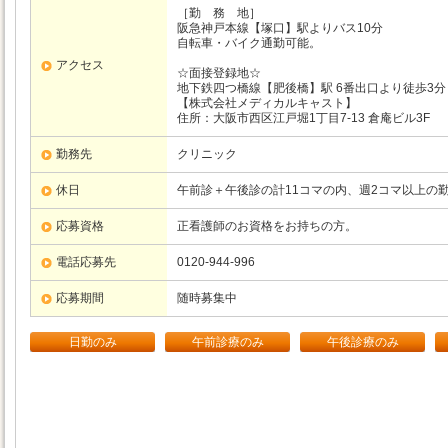
［勤 務 地］
阪急神戸本線【塚口】駅よりバス10分
自転車・バイク通勤可能。
アクセス
☆面接登録地☆
地下鉄四つ橋線【肥後橋】駅 6番出口より徒歩3分
【株式会社メディカルキャスト】
住所：大阪市西区江戸堀1丁目7-13 倉庵ビル3F
勤務先
クリニック
休日
午前診＋午後診の計11コマの内、週2コマ以上の
応募資格
正看護師のお資格をお持ちの方。
電話応募先
0120-944-996
応募期間
随時募集中
日勤のみ
午前診療のみ
午後診療のみ