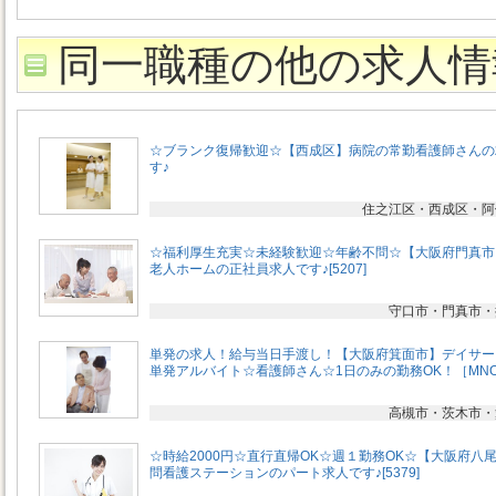
同一職種の他の求人情
☆ブランク復帰歓迎☆【西成区】病院の常勤看護師さんの
す♪
住之江区・西成区・阿
☆福利厚生充実☆未経験歓迎☆年齢不問☆【大阪府門真市
老人ホームの正社員求人です♪[5207]
守口市・門真市・
単発の求人！給与当日手渡し！【大阪府箕面市】デイサー
単発アルバイト☆看護師さん☆1日のみの勤務OK！［MN
高槻市・茨木市・
☆時給2000円☆直行直帰OK☆週１勤務OK☆【大阪府八
問看護ステーションのパート求人です♪[5379]