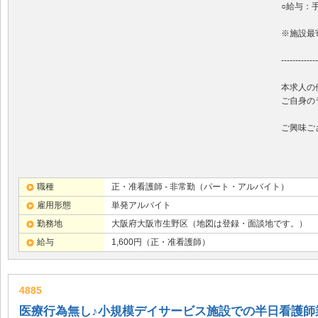
○給与：
※施設最
-------------
本求人の
ご自身の
ご興味ご
職種
正・准看護師 - 非常勤（パート・アルバイト）
雇用形態
単発アルバイト
勤務地
大阪府大阪市生野区（地図は登録・面談地です。）
給与
1,600円（正・准看護師）
4885
医療行為無し♪小規模デイサービス施設での半日看護師