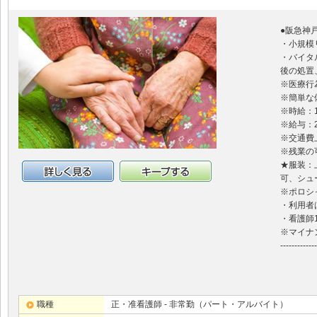
●阪急神
・小規模
・バイタ
後の処置
※医療行
※簡単な
※時給：1
※給与：
※交通費
※残業の
★服装：
可、シュ
詳細情報
キープする
※ポロシ
・利用者は
・看護師
※マイナ
-------------
職種
正・准看護師 - 非常勤（パート・アルバイト）