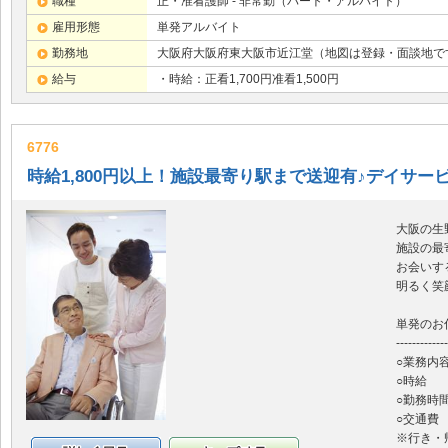
職種
正・准看護師 - 非常勤（パート・アルバイト）
雇用形態
単発アルバイト
勤務地
大阪府大阪府東大阪市近江堂（地図は登録・面談地で
給与
・時給：正看1,700円准看1,500円
6776
時給1,800円以上！施設最寄り駅まで送迎有♪デイサー
大阪の生
施設の最
お会いす
明るく笑
単発のお
-------------
○業務内
○時給 正
○勤務時間
○交通費
※行き・