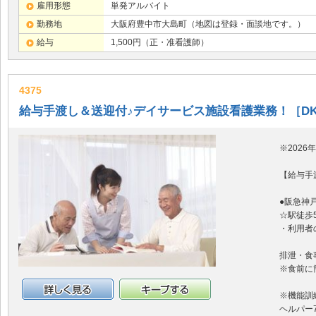
雇用形態
単発アルバイト
勤務地
大阪府豊中市大島町（地図は登録・面談地です。）
給与
1,500円（正・准看護師）
4375
給与手渡し＆送迎付♪デイサービス施設看護業務！［D
※2026
【給与手
●阪急神
☆駅徒歩
・利用者
排泄・食
※食前に
※機能訓
詳細情報
キープする
ヘルパー