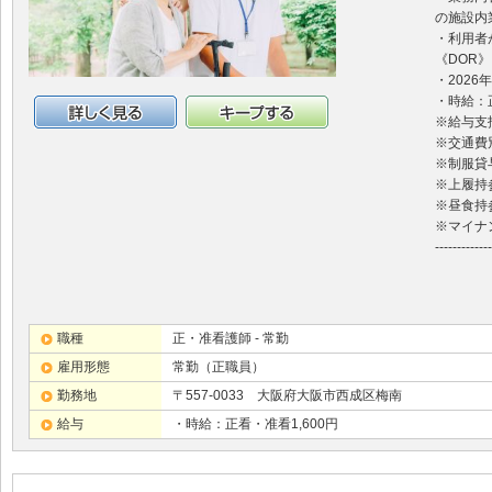
の施設内
・利用者
《DOR》
・2026
・時給：正
※給与支
詳細情報
キープする
※交通費
※制服貸
※上履持
※昼食持
※マイナ
-------------
職種
正・准看護師 - 常勤
雇用形態
常勤（正職員）
勤務地
〒557-0033 大阪府大阪市西成区梅南
給与
・時給：正看・准看1,600円