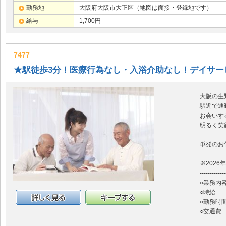
勤務地
大阪府大阪市大正区（地図は面接・登録地です）
給与
1,700円
7477
★駅徒歩3分！医療行為なし・入浴介助なし！デイサー
大阪の生
駅近で通
お会いす
明るく笑
単発のお
※2026
-------------
○業務内
○時給 
○勤務時間
詳細情報
キープする
○交通費