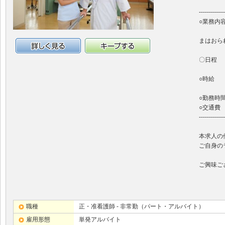
-------------
○業務内
入浴が
まはおら
詳細情報
キープする
〇日程 
○時給 
○勤務時間
○交通費
-------------
本求人の
ご自身の
ご興味ご
職種
正・准看護師 - 非常勤（パート・アルバイト）
雇用形態
単発アルバイト