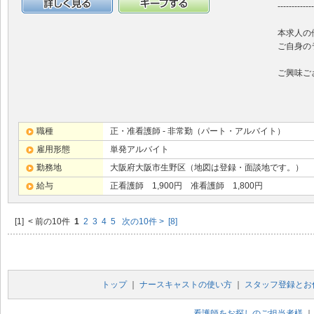
-------------
詳細情報
キープする
本求人の
ご自身の
ご興味ご
職種
正・准看護師 - 非常勤（パート・アルバイト）
雇用形態
単発アルバイト
勤務地
大阪府大阪市生野区（地図は登録・面談地です。）
給与
正看護師 1,900円 准看護師 1,800円
[1] < 前の10件
1
2
3
4
5
次の10件 >
[8]
トップ
｜
ナースキャストの使い方
｜
スタッフ登録とお
看護師をお探しのご担当者様