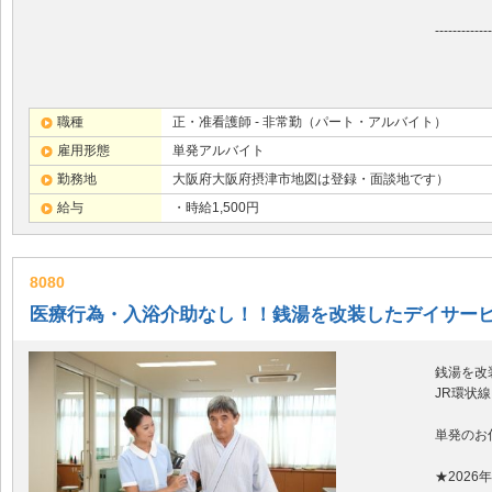
-------------
職種
正・准看護師 - 非常勤（パート・アルバイト）
雇用形態
単発アルバイト
勤務地
大阪府大阪府摂津市地図は登録・面談地です）
給与
・時給1,500円
8080
医療行為・入浴介助なし！！銭湯を改装したデイサービス
銭湯を改
JR環状
単発のお
★202