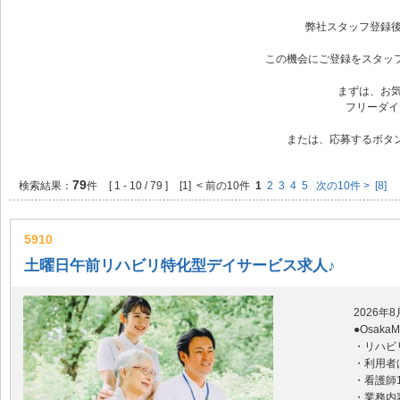
弊社スタッフ登録
この機会にご登録をスタッフ
まずは、お
フリーダイヤ
または、応募するボタン
79
検索結果：
件
[ 1 - 10 / 79 ]
[1] < 前の10件
1
2
3
4
5
次の10件 >
[8]
5910
土曜日午前リハビリ特化型デイサービス求人♪
2026年
●Osak
・リハビ
・利用者
・看護師
・業務内