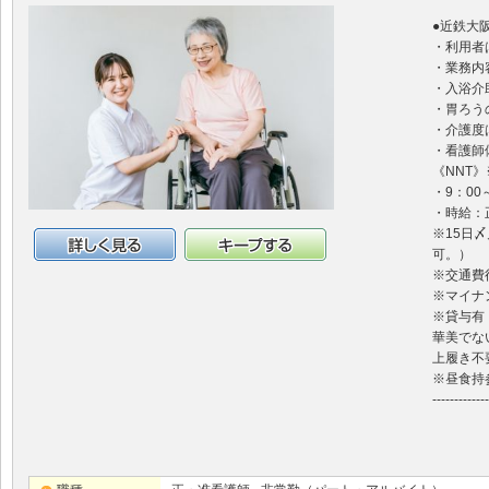
●近鉄大
・利用者
・業務内
・入浴介
・胃ろう
・介護度
・看護師
《NNT
・9：00
・時給：正
※15日
可。）
詳細情報
キープする
※交通費往
※マイナ
※貸与有
華美でな
上履き不
※昼食持
-------------