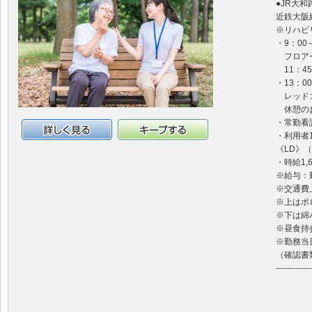
●JR大
近鉄大阪
※リハビ
・9：00
フロアー
11：4
・13：00
レッドコ
休憩のお
・常勤看
・利用者1
詳細情報
キープする
《LD》（9
・時給1,6
※給与：
※交通費
※上はポ
※下は綿
※昼食持
※勤務当
（確認書
-------------