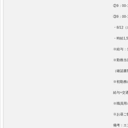
②9：00
③9：00
・8/12
・時給1,
※給与：
※勤務当
（確認書
※初勤務
給与+交
※職員用
※お昼ご
備考：エ