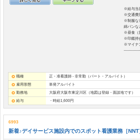
詳細情報
キープする
※給与当
※交通費
※制服な
綿パンな
※昼食（
※印鑑持
※マイナ
-------------
職種
正・准看護師 - 非常勤（パート・アルバイト）
雇用形態
単発アルバイト
勤務地
大阪府大阪市東淀川区（地図は登録・面談地です）
給与
・時給1,600円
6993
新着♪デイサービス施設内でのスポット看護業務［NNT