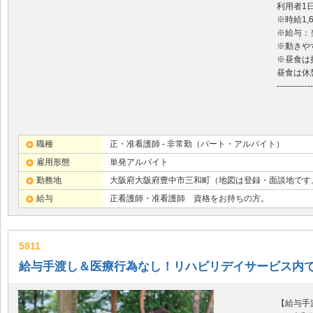
利用者1
※時給1,
※給与：
※動きや
※昼食は
昼食は休
-------------
職種
正・准看護師 - 非常勤（パート・アルバイト）
雇用形態
単発アルバイト
勤務地
大阪府大阪府豊中市三和町（地図は登録・面談地です
給与
正看護師・准看護師 資格をお持ちの方。
5811
給与手渡し＆医療行為なし！リハビリデイサービス内で
【給与手