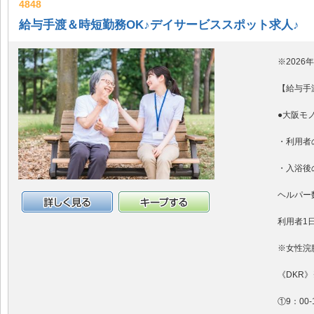
4848
給与手渡＆時短勤務OK♪デイサービススポット求人♪
※2026
【給与手
●大阪モ
・利用者
・入浴後
ヘルパー
詳細情報
キープする
利用者1
※女性浣
《DKR
①9：00