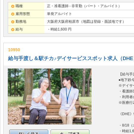
職種
正・准看護師 - 非常勤（パート・アルバイト）
雇用形態
単発アルバイト
勤務地
大阪府大阪府柏原市（地図は登録・面談地です）
給与
・時給1,600 円
10950
給与手渡し＆駅チカ♪デイサービススポット求人（DHE
【給与手
●地下鉄
※デイサ
・看護師
・利用者
※医療行
《DHE》
・8/18
・時給1,