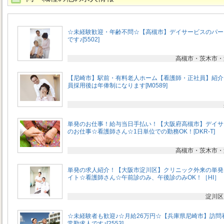
☆未経験歓迎・年齢不問☆【高槻市】デイサービスのパー
です♪[5502]
高槻市・茨木市・
【尼崎市】駅前・有料老人ホーム【看護師・正社員】紹介
員採用後は年俸制になります[M0589]
単発のお仕事！給与当日手払い！【大阪府高槻市】デイサ
のお仕事☆看護師さん☆1日単位での勤務OK！[DKR-T]
高槻市・茨木市・
単発の求人紹介！【大阪市淀川区】クリニック外来の単発
イト☆看護師さん☆午前診のみ、午後診のみOK！［HI］
淀川区
☆未経験者も歓迎♪☆月給26万円☆【兵庫県尼崎市】訪問
常勤求人です♪[2553]