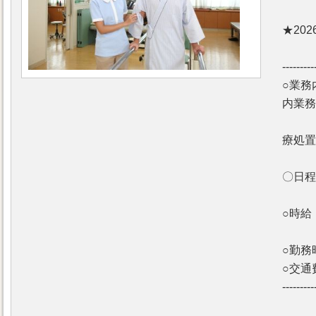
★20
---------
○業務
内業務
入浴
療処置
〇日程
○時給
○勤務
○交通
---------