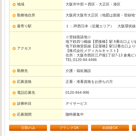
地域
大阪市中部 > 西区・大正区・港区
勤務地住所
大阪府大阪市大正区（地図は面接・登録地
最寄り駅
１：JR西日本（近畿エリア）
大阪環状線
☆登録面談地☆
地下鉄四つ橋線【肥後橋】駅 6番出口より
地下鉄御堂筋線【淀屋橋】駅12番出口より
アクセス
【株式会社メディカルキャスト】
住所：大阪市西区江戸堀1丁目7-13 倉庵ビ
TEL:0120-94-4496
勤務先
介護・福祉施設
応募資格
正看・准看資格をお持ちの方
電話応募先
0120-944-996
診療科目
デイサービス
応募期間
随時募集中
日勤のみ
ブランクOK
未経験OK