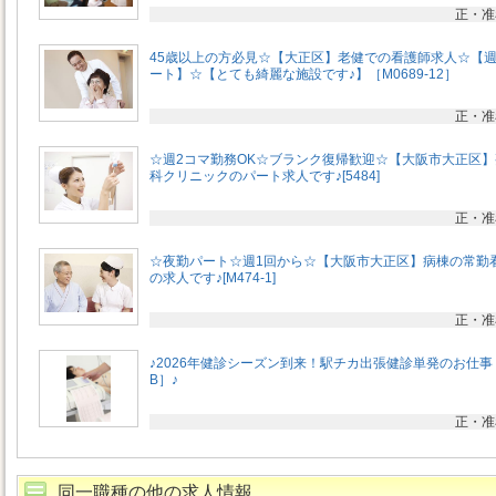
正・准
45歳以上の方必見☆【大正区】老健での看護師求人☆【週
ート】☆【とても綺麗な施設です♪】［M0689-12］
正・准
☆週2コマ勤務OK☆ブランク復帰歓迎☆【大阪市大正区
科クリニックのパート求人です♪[5484]
正・准
☆夜勤パート☆週1回から☆【大阪市大正区】病棟の常勤
の求人です♪[M474-1]
正・准
♪2026年健診シーズン到来！駅チカ出張健診単発のお仕事
B］♪
正・准
同一職種の他の求人情報