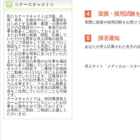
☆ナースキャスト☆
４
面接・採用試験を
私たちナースキャストは大阪、兵
庫、奈良、京都を中心に、看護師を
実際に面接や採用試験をお受け
はじめとする医療・看護・介護分野
などの正職員やパート、単発のお仕
事を数多くご紹介しております。
またお手軽に検索、閲覧、応募して
５
採否通知
いただける豊富な求人情報の提供、
スタッフ登録をして頂いた上でのご
相談などサポートも充実しておりま
あなたが求人応募された先方の
すので、その方のご希望や条件に合
ったお仕事を簡単に見つけていただ
くことが出来ます。
また１日単位の単発のお仕事を施設
様から多く頂戴しているのもナース
求人サイト「メディカル・スタ
キャストの特長で、ご事情で定期的
にご勤務いただけない方にもお仕事
に就いていただけます。正職員やフ
ルタイムでのお仕事のご紹介ももち
ろん出来ますし、フルタイム勤務ま
でのライフスタイル変化の調整に単
発をご活用していただくことも可能
です。
ナースキャストでは、特別養護老人
ホームやデイサービスといったお仕
事をご案内させて頂いております。
お気軽にご登録、ご相談にお越しく
ださいませ。