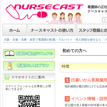
看護師の正
ナースキャ
ナースキャスト
ホーム
ナースキャストの使い方
スタッフ登録とお仕事
大阪・京都・兵庫・奈良で看護師の転職・アルバイト・求人情報を探すなら「メ
初めての方へ
特徴
スマホサイトのご案内
１
日雇いから長期雇用
スマートフォンからも仕事探しが簡
契約期間が数日間だけでも広告
単にできます。
２
イベント情報・説明
非公開の求人情報や好待遇の求