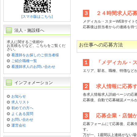
３
２４時間求人応募
[スマホ版はこちら]
メディカル・スターWEBサイト
応募後は担当者からの連絡を待
法人・施設様へ
求人に関するご依頼や
お仕事への応募方法
お見積もりなど、こちらをご覧くだ
さい。
看護師をお探しのご担当者様
ご紹介職種一覧
１
「メディカル・ス
看護師求人のお問い合わせ
エリア、駅名、職種、特徴など
インフォメーション
２
求人情報に応募
各求人情報求人詳細ページの応
お知らせ
応募後、自動で応募確認メール
求人リスト
初めての方へ
よくある質問
３
応募企業・店舗か
お問い合わせ
応募フォームにて応募後、応募
運営会社
す。
万が一、1週間以上連絡がない場