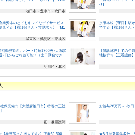
-1］
池田市・豊中市・吹田市
企業資本のとてもキレイなデイサービス
京阪本線【守口】駅か
鶴見区☆【看護師さん・常勤求人】［M1
です☆【看護師さん・パ
城東区・鶴見区・東成区
長期勤務歓迎。パート時給1700円♪大阪駅
【健診施設】での午前
週2日からご相談可能！（土日勤務でき
地抜群☆【正看護師】
淀川区・北区
人
☆社保完備☆【大阪府池田市】特養の正社
お給与28万円～♪吹田
]
正・准看護師
【看護師さん求人です♪】正看31,500
★8月単発募集多数！