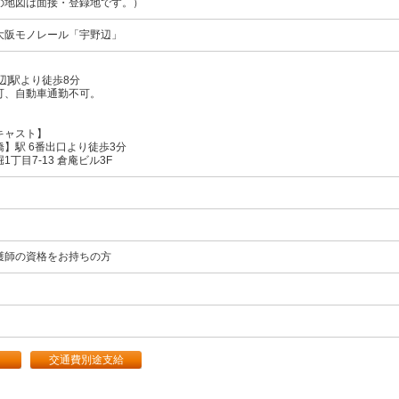
の地図は面接・登録地です。）
大阪モノレール
「宇野辺」
辺]駅より徒歩8分
可、自動車通勤不可。
キャスト】
】駅 6番出口より徒歩3分
丁目7-13 倉庵ビル3F
護師の資格をお持ちの方
交通費別途支給