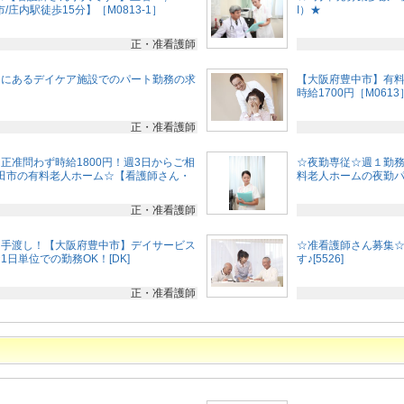
市/庄内駅徒歩15分】［M0813-1］
I）★
正・准看護師
内にあるデイケア施設でのパート勤務の求
【大阪府豊中市】有
時給1700円［M0613
正・准看護師
正准問わず時給1800円！週3日からご相
☆夜勤専従☆週１勤務
田市の有料老人ホーム☆【看護師さん・
料老人ホームの夜勤パー
正・准看護師
日手渡し！【大阪府豊中市】デイサービス
☆准看護師さん募集
日単位での勤務OK！[DK]
す♪[5526]
正・准看護師