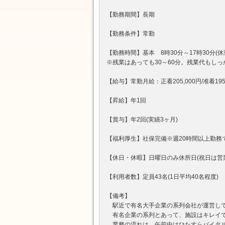
【勤務期間】長期
【勤務条件】常勤
【勤務時間】基本 8時30分～17時30分(休憩
※残業はあっても30～60分。残業代もしっ
【給与】常勤月給：正看205,000円/准看19
【昇給】年1回
【賞与】年2回(実績3ヶ月)
【福利厚生】社保完備※週20時間以上勤務
【休日・休暇】日曜日のみ休所日(祝日は営業)
【利用者数】定員43名(1日平均40名程度)
【備考】
駅近で有名大手企業の系列会社が運営して
有名企業の系列とあって、施設はキレイで
業務の流れは、午前中はひたすらバイタル