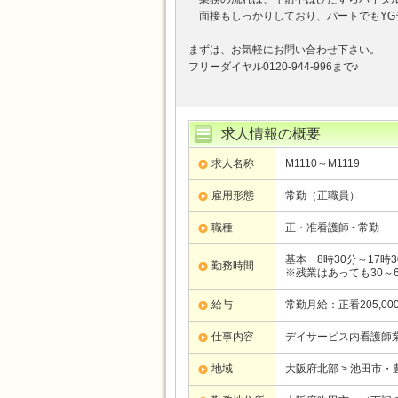
面接もしっかりしており、パートでもYG
まずは、お気軽にお問い合わせ下さい。
フリーダイヤル0120-944-996まで♪
求人情報の概要
求人名称
M1110～M1119
雇用形態
常勤（正職員）
職種
正・准看護師 - 常勤
基本 8時30分～17時3
勤務時間
※残業はあっても30～
給与
常勤月給：正看205,00
仕事内容
デイサービス内看護師
地域
大阪府北部 > 池田市