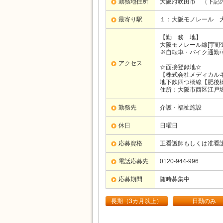
勤務地住所
大阪府吹田市 （下記
最寄り駅
１：大阪モノレール
【勤 務 地】
大阪モノレール線[宇野
※自転車・バイク通勤
アクセス
☆面接登録地☆
【株式会社メディカル
地下鉄四つ橋線【肥後橋
住所：大阪市西区江戸堀1
勤務先
介護・福祉施設
休日
日曜日
応募資格
正看護師もしくは准看
電話応募先
0120-944-996
応募期間
随時募集中
長期（3カ月以上）
日勤のみ