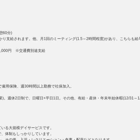
60分)
かり支給されます。他、月1回のミーティング(1.5～2時間程度)があり、こちらも
5,000円 ※交通費別途支給
で雇用保険、週30時間以上勤務で社保加入。
。週休2日制で、日曜日+平日1日。その他、有給・産休・年末年始休暇(12/31～1/
いる大規模デイサービスです。
、体制もしっかりしています。
、その後、入浴・レクリエーション・食事・配薬などとなります。