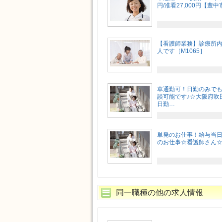
円/准看27,000円【豊中
【看護師業務】診療所
人です［M1065］
車通勤可！日勤のみでも
談可能です♪☆大阪府吹
日勤…
単発のお仕事！給与当
のお仕事☆看護師さん☆1
同一職種の他の求人情報