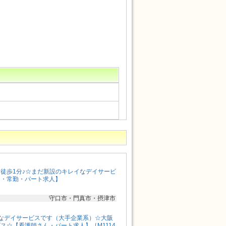
徒歩1分♪☆まだ新設のキレイなデイサービ
ん・常勤・パート求人】
守口市・門真市・摂津市
なデイサービスです（大手企業系）☆大阪
ス☆【看護師さん・パート求人】［M1114