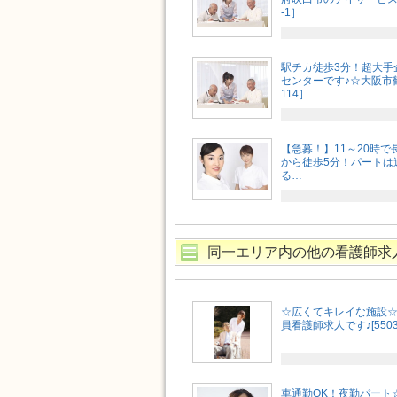
-1］
駅チカ徒歩3分！超大手
センターです♪☆大阪市
114］
【急募！】11～20時で
から徒歩5分！パートは
る…
同一エリア内の他の看護師求
☆広くてキレイな施設
員看護師求人です♪[5503
車通勤OK！夜勤パート☆