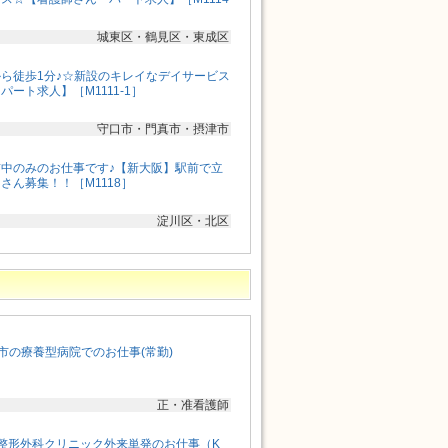
城東区・鶴見区・東成区
ら徒歩1分♪☆新設のキレイなデイサービス
ート求人】［M1111-1］
守口市・門真市・摂津市
中のみのお仕事です♪【新大阪】駅前で立
さん募集！！［M1118］
淀川区・北区
市の療養型病院でのお仕事(常勤)
正・准看護師
整形外科クリニック外来単発のお仕事（K