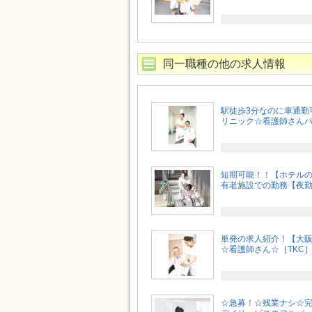
同一職種の他の求人情報
駅徒歩3分なのに車通勤
リニック☆看護師さんパ
短期可能！！【ホテル
有老施設での勤務【夜勤無
単発の求人紹介！【大
☆看護師さん☆［TKC
☆急募！☆残業ナシ☆