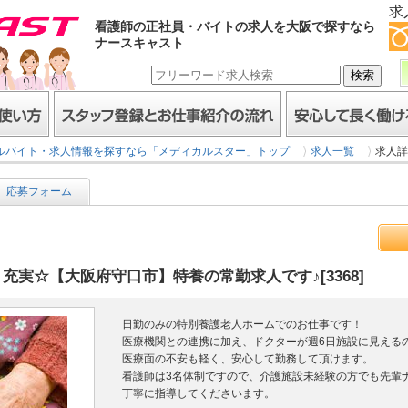
求
看護師の正社員・バイトの求人を大阪で探すなら
ナースキャスト
スタッフ登録とお仕事紹介の流れ
安心して長く働けるヒミ
ルバイト・求人情報を探すなら「メディカルスター」トップ
求人一覧
求人詳
応募フォーム
実☆【大阪府守口市】特養の常勤求人です♪[3368]
日勤のみの特別養護老人ホームでのお仕事です！
医療機関との連携に加え、ドクターが週6日施設に見える
医療面の不安も軽く、安心して勤務して頂けます。
看護師は3名体制ですので、介護施設未経験の方でも先輩
丁寧に指導してくださいます。