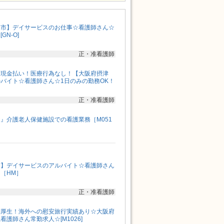
真市】デイサービスのお仕事☆看護師さん☆
GN-O]
正・准看護師
日現金払い！医療行為なし！【大阪府摂津
バイト☆看護師さん☆1日のみの勤務OK！
正・准看護師
』介護老人保健施設での看護業務［M051
市】デイサービスのアルバイト☆看護師さん
！［HM］
正・准看護師
利厚生！海外への慰安旅行実績あり☆大阪府
護師さん常勤求人☆[M1026]