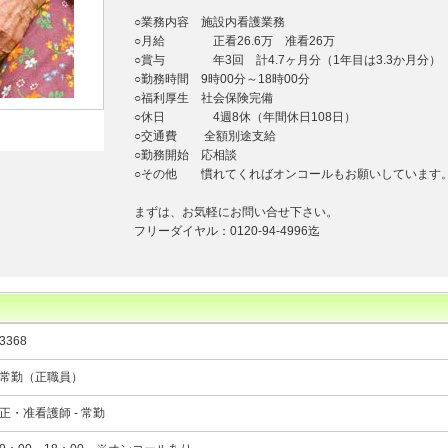
○業務内容 施設内看護業務
○月給 正看26.6万 准看26万
○賞与 年3回 計4.7ヶ月分（1年目は3.3か月分）
○勤務時間 9時00分～18時00分
○福利厚生 社会保険完備
○休日 4週8休（年間休日108日）
○交通費 全額別途支給
○勤務開始 応相談
○その他 慣れてくればオンコールもお願いしています
まずは、お気軽にお問い合せ下さい。
フリーダイヤル：0120-94-4996迄
3368
常勤（正職員）
正・准看護師 - 常勤