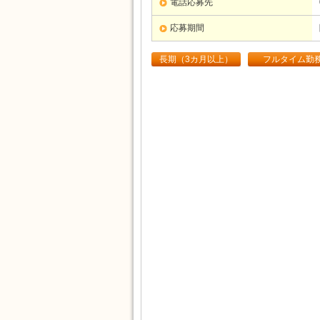
電話応募先
応募期間
長期（3カ月以上）
フルタイム勤