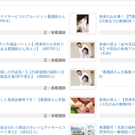
】デイサービスのアルバイト☆看護師さん
単発のお仕事！【門
FR-K］
1日単位での勤務OK！[
正・准看護師
方☆午後診パート☆】摂津市の小児科ク
単発の求人！給与当
る看護師さん求人☆】［M0792-1］
市】サ高住の単発アル
［KJH］
正・准看護師
探しの方必見！】170床規模の病院☆日
『看護師さん大募集☆
急正雀/JR千里丘】［M0683-1］
9］
正・准看護師
リした有床診療所です！【看護師さん常勤
単発の求人！【摂津
☆1日のみの勤務OK
正・准看護師
徒歩1分♪☆新設のキレイなデイサービス
車通勤可！充実の福
ト求人】［M1111-1］
摂津市の一般病院☆正看