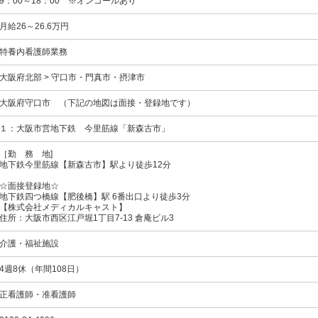
9：00～18：00 ※オンコールあり
月給26～26.6万円
特養内看護師業務
大阪府北部 > 守口市・門真市・摂津市
大阪府守口市 （下記の地図は面接・登録地です）
１：大阪市営地下鉄
今里筋線
「新森古市」
［勤 務 地]
地下鉄今里筋線【新森古市】駅より徒歩12分
☆面接登録地☆
地下鉄四つ橋線【肥後橋】駅 6番出口より徒歩3分
【株式会社メディカルキャスト】
住所：大阪市西区江戸堀1丁目7-13 倉庵ビル3
介護・福祉施設
4週8休（年間108日）
正看護師・准看護師