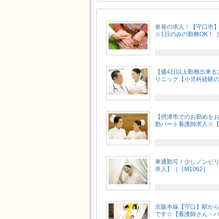
単発の求人！【守口市
☆1日のみの勤務OK！［
【週4日以上勤務出来る
リニック【小児科経験のあ
【摂津市でのお勤めをお
勤パート看護師求人☆【阪
車通勤可！少しノンビ
求人】［［M1062］
京阪本線【守口】駅から
です☆【看護師さん・パー