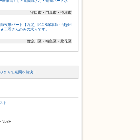
一般病院♪【正看護師さん・短期パート求
守口市・門真市・摂津市
師夜勤パート【西淀川区/JR塚本駅～徒歩4
り★正看さんのみの求人です。
西淀川区・福島区・此花区
Ｑ＆Ａで疑問を解決！
スト
ビル3F