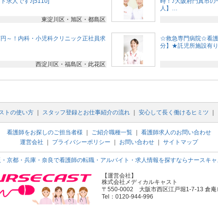
求人です♪[5110]
時！♪大阪府門真市の
人】…
東淀川区・旭区・都島区
万円～！内科・小児科クリニック正社員求
☆救急専門病院☆看護
分】★託児所施設有
西淀川区・福島区・此花区
ストの使い方
｜
スタッフ登録とお仕事紹介の流れ
｜
安心して長く働けるヒミツ
｜
看護師をお探しのご担当者様
｜
ご紹介職種一覧
｜
看護師求人のお問い合わせ
運営会社
｜
プライバシーポリシー
｜
お問い合わせ
｜
サイトマップ
阪・京都・兵庫・奈良で看護師の転職・アルバイト・求人情報を探すならナースキャ
【運営会社】
株式会社メディカルキャスト
〒550-0002 大阪市西区江戸堀1-7-13 倉庵
Tel：0120-944-996