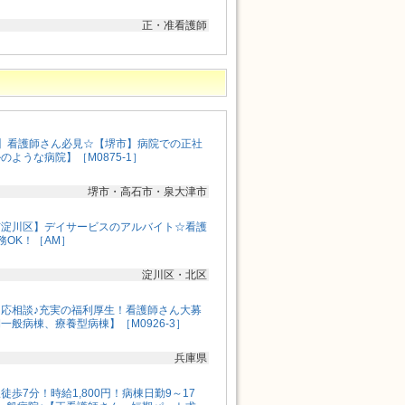
正・准看護師
】看護師さん必見☆【堺市】病院での正社
ような病院】［M0875-1］
堺市・高石市・泉大津市
市淀川区】デイサービスのアルバイト☆看護
務OK！［AM］
淀川区・北区
応相談♪充実の福利厚生！看護師さん大募
一般病棟、療養型病棟】［M0926-3］
兵庫県
歩7分！時給1,800円！病棟日勤9～17