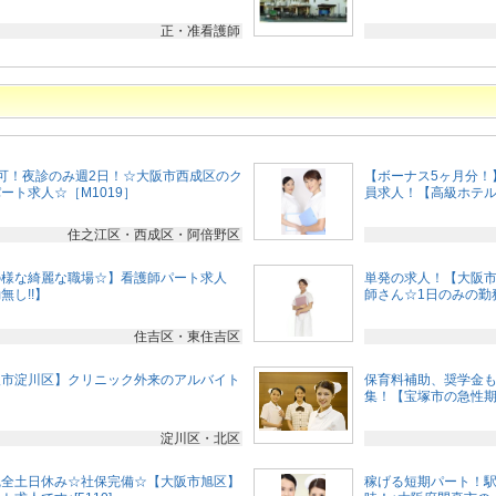
正・准看護師
可！夜診のみ週2日！☆大阪市西成区のク
【ボーナス5ヶ月分！
ート求人☆［M1019］
員求人！【高級ホテルの
住之江区・西成区・阿倍野区
の様な綺麗な職場☆】看護師パート求人
単発の求人！【大阪
し!!】
師さん☆1日のみの勤
住吉区・東住吉区
阪市淀川区】クリニック外来のアルバイト
保育料補助、奨学金も
］
集！【宝塚市の急性期
淀川区・北区
完全土日休み☆社保完備☆【大阪市旭区】
稼げる短期パート！駅徒