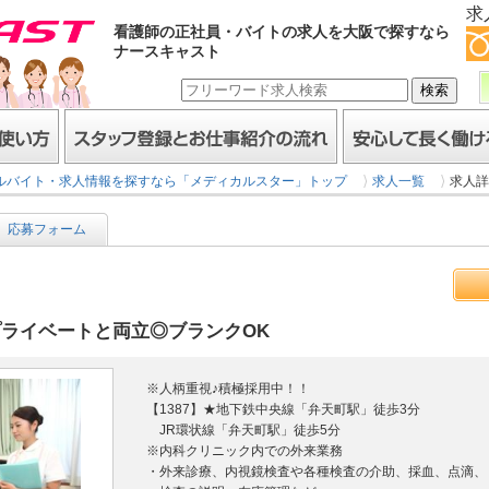
求
看護師の正社員・バイトの求人を大阪で探すなら
ナースキャスト
スタッフ登録とお仕事紹介の流れ
安心して長く働けるヒミ
ルバイト・求人情報を探すなら「メディカルスター」トップ
求人一覧
求人詳
応募フォーム
プライベートと両立◎ブランクOK
※人柄重視♪積極採用中！！
【1387】★地下鉄中央線「弁天町駅」徒歩3分
JR環状線「弁天町駅」徒歩5分
※内科クリニック内での外来業務
・外来診療、内視鏡検査や各種検査の介助、採血、点滴、