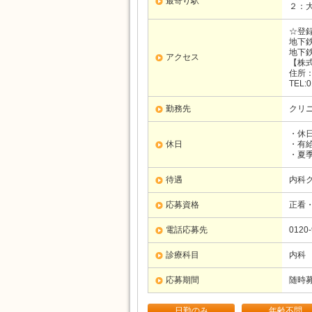
最寄り駅
２：
☆登
地下
地下
アクセス
【株
住所：
TEL:0
勤務先
クリ
・休
休日
・有
・夏
待遇
内科
応募資格
正看
電話応募先
0120-
診療科目
内科
応募期間
随時
日勤のみ
年齢不問