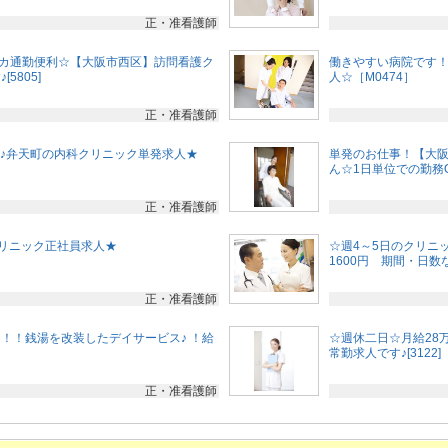
正・准看護師
チカ通勤便利☆【大阪市西区】訪問看護ク
働きやすい病院です
5805]
人☆［M0474］
正・准看護師
2H♪弁天町の内科クリニック単発求人★
単発のお仕事！【大
ん☆1日単位での勤務OK
正・准看護師
クリニック正社員求人★
☆週4～5日のクリニ
1600円 期間・日数
正・准看護師
！！銭湯を改装したデイサービス♪ ！給
☆週休二日☆月給28
常勤求人です♪[3122]
正・准看護師