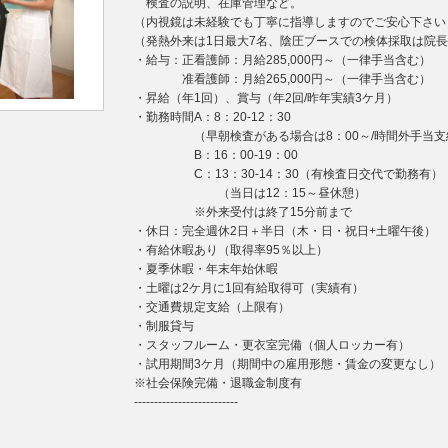
検査の説明、在庫管理など。
（内視鏡は未経験でも丁寧に指導しますのでご安心下さい
（発熱外来は1日最大7名、陰圧ブースでの検体採取は院
・給与：正看護師：月給285,000円～（一律手当含む）
准看護師：月給265,000円～（一律手当含む）
・昇給（年1回）、賞与（年2回/昨年実績3ケ月）
・勤務時間A：8：20-12：30
（早朝検査がある場合は8：00～/時間外手当支
B：16：00-19：00
C：13：30-14：30（有検査日交代で勤務有）
（当日は12：15～昼休憩）
※外来受付は終了15分前まで
・休日：完全週休2日＋半日（木・日・祝日+土曜午後）
・有給休暇あり（取得率95％以上）
・夏季休暇・年末年始休暇
・土曜は2ケ月に1回有給取得可（実績有）
・交通費規定支給（上限有）
・制服貸与
・スタッフルーム・更衣室完備（個人ロッカー有）
・試用期間3ケ月（期間中の雇用形態・賃金の変更なし）
※社会保険完備・退職金制度有
--------------------------