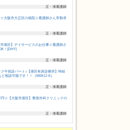
正・准看護師
！☆大阪市大正区の病院☆看護師さん常勤求
正・准看護師
阪市港区】デイサービスのお仕事☆看護師さ
！[DHY]
正・准看護師
ック午前診パート♪【港区有床診療所】時給
など相談可能です！！［M0812-6］
正・准看護師
万円☆【大阪市港区】整形外科クリニックの
正・准看護師