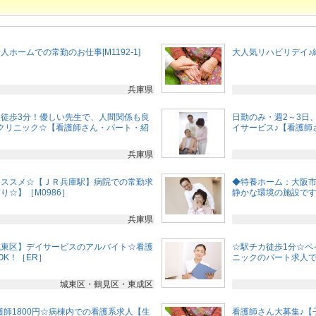
ホームでの常勤のお仕事[M1192-1]
大人気リハビリデイ♪給
兵庫県
徒歩3分！優しい先生で、人間関係も良
日勤のみ・週2～3日
クリニック☆【看護師さん・パート・紹
イサービス♪【看護師
兵庫県
オススメ☆【ＪＲ兵庫駅】病院での常勤求
◆特養ホーム：大阪
り☆】［M0986］
静かな環境の施設です・時
兵庫県
城東区】デイサービスのアルバイト☆看護
☆駅チカ徒歩1分☆ペ
OK！［ER］
ニックのパート求人です♪
城東区・鶴見区・東成区
護師1800円☆病棟内での看護系求人【生
看護師さん大募集♪【