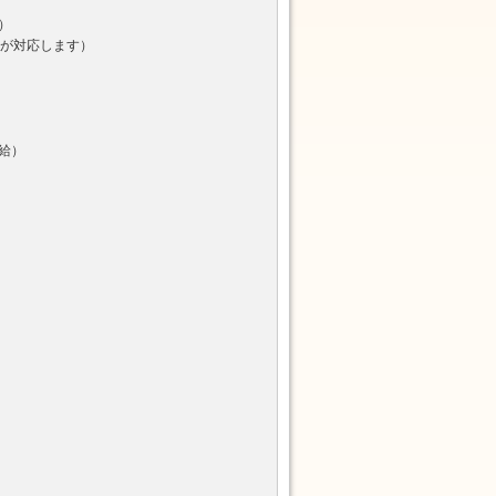
）
長が対応します）
給）