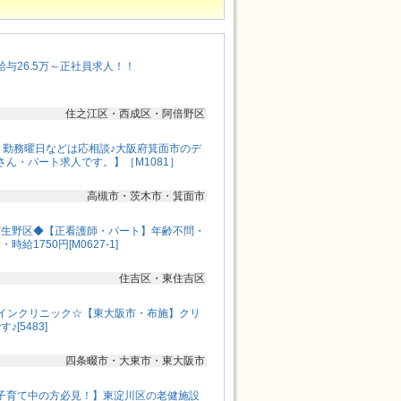
与26.5万～正社員求人！！
住之江区・西成区・阿倍野区
、勤務曜日などは応相談♪大阪府箕面市のデ
さん・パート求人です。】［M1081］
高槻市・茨木市・箕面市
市生野区◆【正看護師・パート】年齢不問・
給1750円[M0627-1]
住吉区・東住吉区
インクリニック☆【東大阪市・布施】クリ
[5483]
四条畷市・大東市・東大阪市
子育て中の方必見！】東淀川区の老健施設