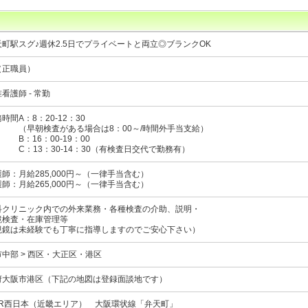
町駅スグ♪週休2.5日でプライベートと両立◎ブランクOK
（正職員）
看護師 - 常勤
時間A：8：20-12：30
朝検査がある場合は8：00～/時間外手当支給）
16：00-19：00
13：30-14：30（有検査日交代で勤務有）
師：月給285,000円～（一律手当含む）
師：月給265,000円～（一律手当含む）
科クリニック内での外来業務・各種検査の介助、説明・
鏡検査・在庫管理等
視鏡は未経験でも丁寧に指導しますのでご安心下さい）
中部 > 西区・大正区・港区
府大阪市港区（下記の地図は登録面談地です）
JR西日本（近畿エリア）
大阪環状線
「弁天町」