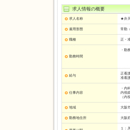
求人情報の概要
求人名称
★弁天
雇用形態
常勤
職種
正・准
・勤務
（早
勤務時間
B：
C：
正看護
給与
准看護
・内
仕事内容
内視
（内
地域
大阪市
勤務地住所
大阪
１：