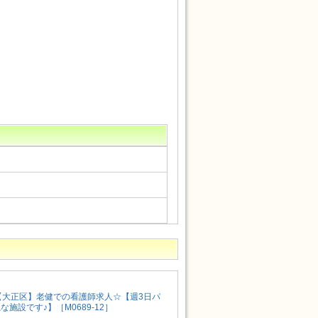
【大正区】老健での看護師求人☆【週3日パ
施設です♪】［M0689-12］