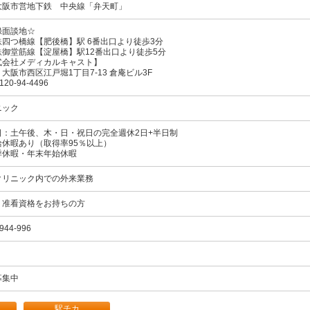
大阪市営地下鉄
中央線
「弁天町」
録面談地☆
鉄四つ橋線【肥後橋】駅 6番出口より徒歩3分
鉄御堂筋線【淀屋橋】駅12番出口より徒歩5分
式会社メディカルキャスト】
大阪市西区江戸堀1丁目7-13 倉庵ビル3F
120-94-4496
ニック
日：土午後、木・日・祝日の完全週休2日+半日制
給休暇あり（取得率95％以上）
季休暇・年末年始休暇
クリニック内での外来業務
・准看資格をお持ちの方
944-996
募集中
駅チカ