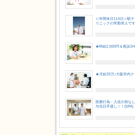
☆年間休日114日☆駅
リニックの常勤求人です♪[
★時給2,000円＆夜診
★月給35万♪大阪市内
医療行為・入浴介助なし
与当日手渡し！！[SPA]