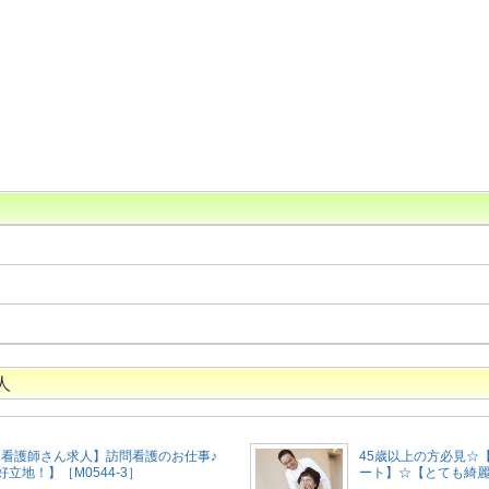
人
ト看護師さん求人】訪問看護のお仕事♪
45歳以上の方必見☆
立地！】［M0544-3］
ート】☆【とても綺麗な