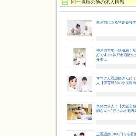
同一職種の他の求人情報
西宮市にある特別養護老人
神戸市営地下鉄沿線！駅
好です♪☆神戸市西区の
介求…
ママさん看護師さんに
人【保育所付の小児科有
単発の求人！【大阪市
師さん☆1日のみの勤務
正看護師1900円☆准看