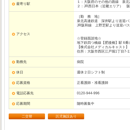
１：大阪府のその他の路線
泉北
最寄り駅
２：JR西日本（近畿エリア）
阪
［勤 務 地］
泉北高速鉄道 深井駅より送迎バ
JR阪和線 上野芝駅より送迎バス
アクセス
☆登録面談地☆
地下鉄四つ橋線【肥後橋】駅 6番
【株式会社メディカルキャスト】
住所：大阪市西区江戸堀1丁目7-13
勤務先
病院
休日
週休２日シフト制
応募資格
正看護師・准看護師
電話応募先
0120-944-996
応募期間
随時募集中
二交替
託児施設あり