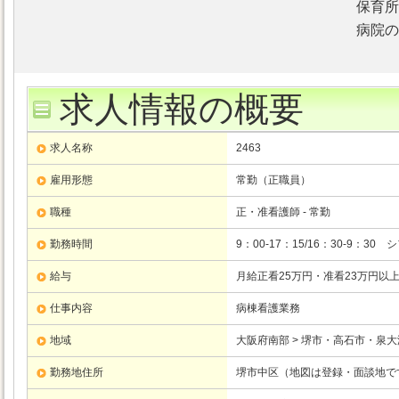
保育所
病院の
求人情報の概要
求人名称
2463
雇用形態
常勤（正職員）
職種
正・准看護師 - 常勤
勤務時間
9：00-17：15/16：30-9：30
給与
月給正看25万円・准看23万円以
仕事内容
病棟看護業務
地域
大阪府南部 > 堺市・高石市・泉
勤務地住所
堺市中区（地図は登録・面談地で