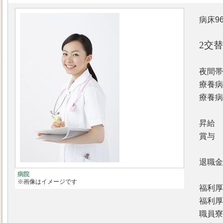
病床9
2交替
夜間帯
療養病
療養病
昇給 
賞与 
退職金
病院
※画像はイメージです
福利厚
福利厚
職員寮