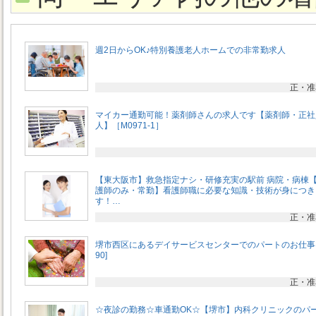
週2日からOK♪特別養護老人ホームでの非常勤求人
正・准
マイカー通勤可能！薬剤師さんの求人です【薬剤師・正社
人】［M0971-1］
【東大阪市】救急指定ナシ・研修充実の駅前 病院・病棟
護師のみ・常勤】看護師職に必要な知識・技術が身につき
す！…
正・准
堺市西区にあるデイサービスセンターでのパートのお仕事 
90]
正・准
☆夜診の勤務☆車通勤OK☆【堺市】内科クリニックのパ