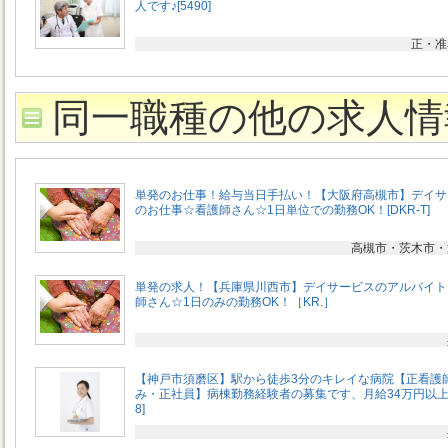
人です♪[5490]
正・准
同一職種の他の求人情
単発のお仕事！給与当日手払い！【大阪府高槻市】デイサ
のお仕事☆看護師さん☆1日単位での勤務OK！[DKR-T]
高槻市・茨木市・
単発の求人！【兵庫県川西市】デイサービスのアルバイト
師さん☆1日のみの勤務OK！［KR.］
【神戸市須磨区】駅から徒歩3分のキレイな病院【正看護
み・正社員】病棟勤務経験者の募集です、月給34万円以上[
8]